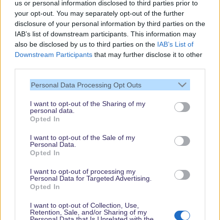
us or personal information disclosed to third parties prior to
your opt-out. You may separately opt-out of the further
disclosure of your personal information by third parties on the
IAB’s list of downstream participants. This information may
also be disclosed by us to third parties on the
IAB’s List of
Downstream Participants
that may further disclose it to other
third parties.
Vielen Dank,
Personal Data Processing Opt Outs
dass Du unsere
Seite liest.
I want to opt-out of the Sharing of my
personal data.
Schau regelmäßig
Opted In
wieder rein!
I want to opt-out of the Sale of my
Personal Data.
Opted In
© dein-dlrp | Einige Elemente ©Disney. dein-dlrp ist ein Reiseführer für
I want to opt-out of processing my
Disneyland Paris & Walt Disney World und ist unabhängig von "The Walt
Personal Data for Targeted Advertising.
Disney Company", "EuroDisney S.C.A." oder deren Tochter- sowie
Opted In
Partnerunternehmen.
* Affiliate-Links
I want to opt-out of Collection, Use,
Retention, Sale, and/or Sharing of my
Impressum
|
Datenschutzerklärung
Personal Data that Is Unrelated with the