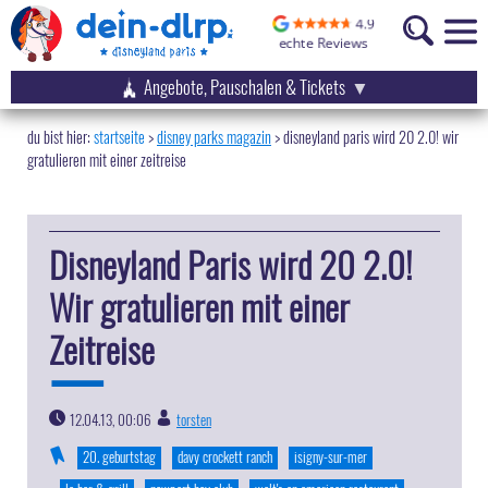
Angebote, Pauschalen & Tickets
startseite
disney parks magazin
>
disneyland paris wird 20 2.0! wir
gratulieren mit einer zeitreise
Disneyland Paris wird 20 2.0!
Wir gratulieren mit einer
Zeitreise
12.04.13, 00:06
torsten
|
20. geburtstag
davy crockett ranch
isigny-sur-mer