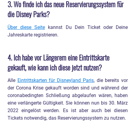
3. Wo finde ich das neue Reservierungssystem für
Disneyland Paris?
die Disney Parks?
18. Kann ich vor Ort Tickets kaufen?
Über diese Seite
kannst Du Dein Ticket oder Deine
19. Welche Sicherheitsvorkehrungen trifft das
Jahreskarte registrieren.
Disneyland Paris?
20. Kann ich mich mit einem Attest von der
4. Ich habe vor Längerem eine Eintrittskarte
Maskenpflicht befreien lassen?
gekauft, wie kann ich diese jetzt nutzen?
21. Was passiert mit den Buffet Restaurants?
Alle
Eintrittskarten für Disneyland Paris
, die bereits vor
22. Kann ich weiterhin Disney Charaktere in
der Corona Krise gekauft worden sind und während der
den Parks treffen?
coronabedingten Schließung abgelaufen wären, haben
eine verlängerte Gültigkeit. Sie können nun bis 30. März
23. Gibt es andere Fotomöglichkeiten?
2022 eingelöst werden. Es ist aber auch bei diesen
Tickets notwendig, das Reservierungssystem zu nutzen.
24. Gibt es weiterhin Shows und Paraden?
Infos, Fragen & Antworten zur Reisewarnung für