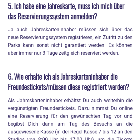
5. Ich habe eine Jahreskarte, muss ich mich über
Frankreich – Was muss ich wissen?
das Reservierungssystem anmelden?
25. Die Ile-de-France mit Disneyland Paris oder
Ja auch Jahreskarteninhaber müssen sich über das
ganz Frankreich wären Hochrisiko- bzw.
neue Reservierungssystem registrieren, ein Zutritt zu den
Virusvariantengebiet – was würde das
Parks kann sonst nicht garantiert werden. Es können
bedeuten?
aber immer nur 3 Tage zeitgleich reserviert werden.
26. Was bedeutet die Einstufung als
Hochinzidenzgebiet für mich?
6. Wie erhalte ich als Jahreskarteninhaber die
27. Gibt es eine Testpflicht für Reiserückkehrer
Freundestickets/müssen diese registriert werden?
aus Risikogebieten?
Als Jahreskarteninhaber erhältst Du auch weiterhin die
28. Darf ich trotz der Einstufung als
vergünstigten Freundestickets. Dazu nimmst Du online
Hochinzidenzgebiet und der Reisewarnung
eine Reservierung für den gewünschten Tag vor und
begibst Dich dann am Tag des Besuchs an die
nach Disneyland Paris reisen?
ausgewiesene Kasse (in der Regel Kasse 7 bis 12 an den
29. Welche Regeln gelten in Frankreich? Wie
Studios von 8:00 Uhr bis 17:00 Uhr), um die Tickets