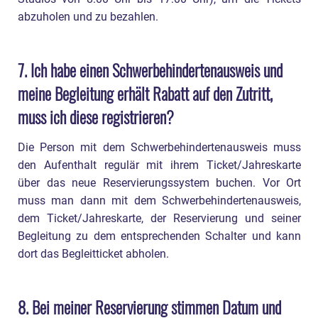
kann ich einreisen?
abzuholen und zu bezahlen.
30. Ich möchte in den nächsten Wochen nach
Disneyland Paris reisen. Was soll ich nun tun?
7. Ich habe einen Schwerbehindertenausweis und
meine Begleitung erhält Rabatt auf den Zutritt,
31. Was bedeutet „Quarantäne“ eigentlich?
muss ich diese registrieren?
32. Reisewarnung: Was gilt bei einer
Pauschalreise?
Die Person mit dem Schwerbehindertenausweis muss
den Aufenthalt regulär mit ihrem Ticket/Jahreskarte
33. Reisewarnung: Ich habe eine Pauschale
über das neue Reservierungssystem buchen. Vor Ort
direkt bei Disney gebucht – was passiert jetzt?
muss man dann mit dem Schwerbehindertenausweis,
dem Ticket/Jahreskarte, der Reservierung und seiner
34. Reisewarnung: Welche Regelungen gelten
Begleitung zu dem entsprechenden Schalter und kann
für Individualreisen?
dort das Begleitticket abholen.
Danke für die Beantwortung der Fragen, Ihr habt
mir sehr geholfen! Kann man Euch irgendwie
8. Bei meiner Reservierung stimmen Datum und