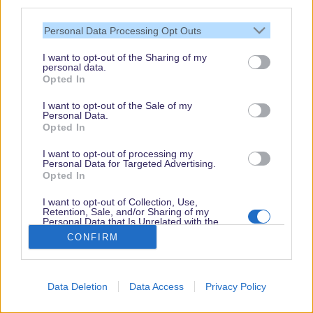
third parties.
27. Gibt es eine Testpflicht für Reiserückkehrer aus
Personal Data Processing Opt Outs
Risikogebieten?
I want to opt-out of the Sharing of my
personal data.
Opted In
Ja, nach der Wiedereinreise nach Deutschland müsst Ihr,
wenn Ihr aus einem Land, das als Hochrisikogebiet oder
I want to opt-out of the Sale of my
Personal Data.
Virusvariantengebiet eingestuft ist, einen negativen Test
Opted In
vorlegen, wenn Ihr weder vollständig geimpft noch
genesen seid. Dieser Test darf maximal 48 Stunden
I want to opt-out of processing my
Personal Data for Targeted Advertising.
(PCR-Test oder Antigen-Test) alt sein. Diese Regelung
Opted In
gilt unabhängig von der Art der Einreise und für alle
I want to opt-out of Collection, Use,
Personen ab 6 Jahren.
Retention, Sale, and/or Sharing of my
Bei Einreise bei einem weder als Hochrisikogebiet noch
Personal Data that Is Unrelated with the
Purposes for which it was collected.
CONFIRM
Virusvariantengebiet eingestufen Gebiet gilt diese
Opted Out
Testpflicht ebenfalls, für Beförderungen im Luftverkehr.
Ihr müsst Euch über das Einreiseportal der
Data Deletion
Data Access
Privacy Policy
Bundesrepublik Deutschland anmelden, wenn Ihr aus
einem Hochrisikogebit oder einem Virusvariantengebiet