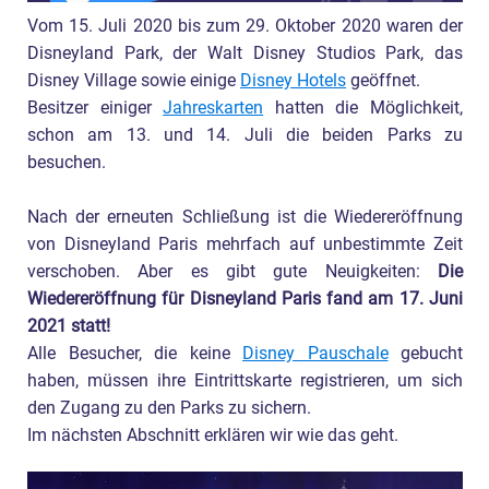
5. Ich habe eine Jahreskarte, muss ich mich
Vom 15. Juli 2020 bis zum 29. Oktober 2020 waren der
über das Reservierungssystem anmelden?
Disneyland Park, der Walt Disney Studios Park, das
6. Wie erhalte ich als Jahreskarteninhaber die
Disney Village sowie einige
Disney Hotels
geöffnet.
Besitzer einiger
Jahreskarten
hatten die Möglichkeit,
Freundestickets/müssen diese registriert
schon am 13. und 14. Juli die beiden Parks zu
werden?
besuchen.
7. Ich habe einen Schwerbehindertenausweis
Nach der erneuten Schließung ist die Wiedereröffnung
und meine Begleitung erhält Rabatt auf den
von Disneyland Paris mehrfach auf unbestimmte Zeit
Zutritt, muss ich diese registrieren?
verschoben. Aber es gibt gute Neuigkeiten:
Die
8. Ich habe eine Reservierung vorgenommen,
Wiedereröffnung für Disneyland Paris fand am 17. Juni
2021 statt!
aber das Datum stimmt nicht mit dem Tag
Alle Besucher, die keine
Disney Pauschale
gebucht
überein – wo liegt der Fehler?
haben, müssen ihre Eintrittskarte registrieren, um sich
9. Ich habe eine vorläufige Jahreskarte und
den Zugang zu den Parks zu sichern.
Im nächsten Abschnitt erklären wir wie das geht.
kann nur einen einzigen Tag reservieren. Gibt
es eine Möglichkeit weitere Tage zu