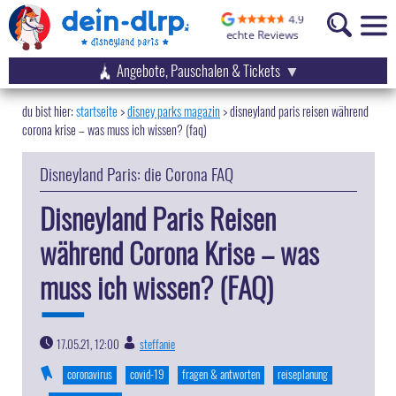
Angebote, Pauschalen & Tickets
startseite
disney parks magazin
>
disneyland paris reisen während
corona krise – was muss ich wissen? (faq)
Disneyland Paris: die Corona FAQ
Disneyland Paris Reisen
während Corona Krise – was
muss ich wissen? (FAQ)
17.05.21, 12:00
steffanie
|
coronavirus
covid-19
fragen & antworten
reiseplanung