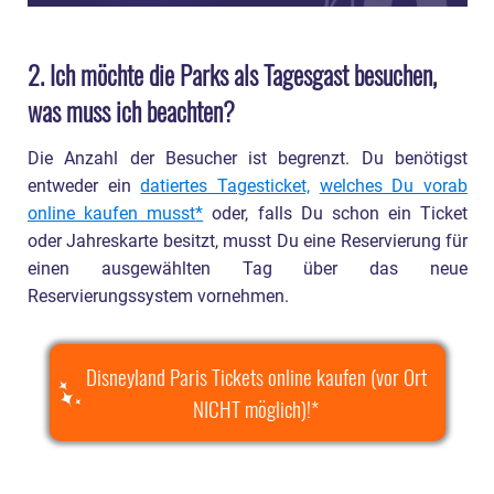
Buchung?
2. Ich möchte die Parks als Tagesgast besuchen,
14. Bis wann kann ich die Reise umbuchen?
was muss ich beachten?
15. Ich werde in ein anderes Disney Hotel
umgebucht, habe aber eine
Die Anzahl der Besucher ist begrenzt. Du benötigst
höherwertige/niedrigere Halb- oder Vollpension
entweder ein
datiertes Tagesticket,
welches Du vorab
online kaufen musst
oder, falls Du schon ein Ticket
in meiner ursprünglichen Pauschale enthalten.
oder Jahreskarte besitzt, musst Du eine Reservierung für
Was passiert damit?
einen ausgewählten Tag über das neue
16. Kann ich aktuell Reisen nach Disneyland
Reservierungssystem vornehmen.
Paris buchen?
Disneyland Paris Tickets online kaufen (vor Ort
Vor Ort in Disneyland während der Krise
NICHT möglich)!
17. Brauche ich den französischen Pass
Vaccinal (Impfpass) oder Pass Sanitaire
(Gesundheitspass) für den Zugang zu