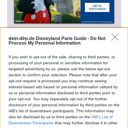
dein-dlrp.de Disneyland Paris Guide -
Do Not
Process My Personal Information
Virusvariantengebiet
If you wish to opt-out of the sale, sharing to third parties, or
Sollte Frankreich oder die Ile-de-France als
processing of your personal or sensitive information for
targeted advertising by us, please use the below opt-out
Virusvariantengebiet eingestuft werden, verschärfen sich
section to confirm your selection. Please note that after your
diese Regelungen weiter. Die Quarantänezeit beträgt
opt-out request is processed you may continue seeing
dann 14 Tage und kann nicht durch einen Test oder
interest-based ads based on personal information utilized by
einen Genesennachweis umgangen werden.
us or personal information disclosed to third parties prior to
your opt-out. You may separately opt-out of the further
Auch für die Einreise nach Deutschland reichen dann
disclosure of your personal information by third parties on the
weder Impf- noch Genesenennachweis, sondern ein Test
IAB’s list of downstream participants. This information may
also be disclosed by us to third parties on the
IAB’s List of
ist erforderlich.
Downstream Participants
that may further disclose it to other