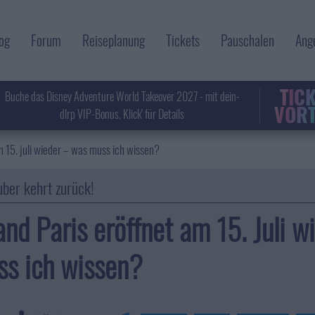
og
Forum
Reiseplanung
Tickets
Pauschalen
Ang
TIC
Buche das Disney Adventure World Takeover 2027 - mit dein-
VORT
dlrp VIP-Bonus. Klick' für Details
m 15. juli wieder – was muss ich wissen?
ber kehrt zurück!
and Paris eröffnet am 15. Juli w
s ich wissen?