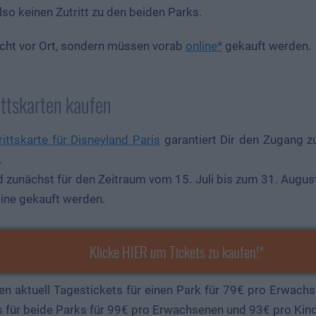
lso keinen Zutritt zu den beiden Parks.
icht vor Ort, sondern müssen vorab
online
gekauft werden.
ittskarten kaufen
rittskarte für Disneyland Paris
garantiert Dir den Zugang 
.
d zunächst für den Zeitraum vom 15. Juli bis zum 31. Augu
line gekauft werden.
Klicke HIER um Tickets zu kaufen!
en aktuell Tagestickets für einen Park für 79€ pro Erwach
 für beide Parks für 99€ pro Erwachsenen und 93€ pro Kind