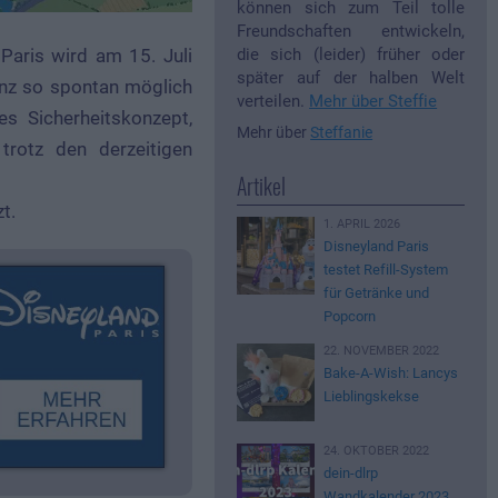
können sich zum Teil tolle
Freundschaften entwickeln,
die sich (leider) früher oder
Paris wird am 15. Juli
später auf der halben Welt
anz so spontan möglich
verteilen.
Mehr über Steffie
s Sicherheitskonzept,
Mehr über
Steffanie
rotz den derzeitigen
Artikel
t.
1. APRIL 2026
Disneyland Paris
testet Refill-System
für Getränke und
Popcorn
22. NOVEMBER 2022
Bake-A-Wish: Lancys
Lieblingskekse
24. OKTOBER 2022
dein-dlrp
Wandkalender 2023