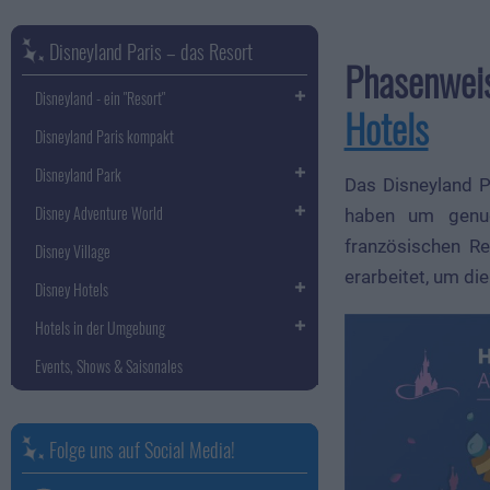
Disneyland Paris – das Resort
Phasenweis
Disneyland - ein "Resort"
Hotels
Disneyland Paris kompakt
Disneyland Park
Das Disneyland P
Disney Adventure World
haben um genug
französischen R
Disney Village
erarbeitet, um di
Disney Hotels
Hotels in der Umgebung
Events, Shows & Saisonales
Folge uns auf Social Media!