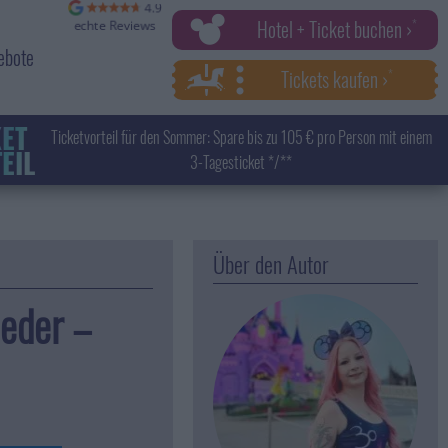
Hotel + Ticket buchen ›
ebote
Tickets kaufen ›
KET
Ticketvorteil für den Sommer: Spare bis zu 105 € pro Person mit einem
EIL
3-Tagesticket */**
Über den Autor
ieder –