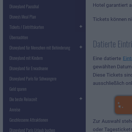
Hotel garantiert a
Disneyland Pauschal
Disney's Meal Plan
Tickets können n
Tickets / Eintrittskarten
Übernachten
Datierte Eintr
Disneyland für Menschen mit Behinderung
Disneyland mit Kindern
Eine datierte
Eint
gewählten Datum
Disneyland für Erwachsene
Diese Tickets sin
Disneyland Paris für Schwangere
ausschließlich on
Geld sparen
Die beste Reisezeit
Anreise
Geschlossene Attraktionen
Zur Auswahl steh
oder Tagestickets
Disneyland Paris Urlaub buchen