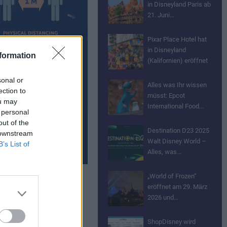
in Disneyland Paris ab
21. Juni…
Pixar Place Hotel hat
in Disneyland
formation
(Kalifornien) eröffnet
sonal or
Alles was Ihr wissen
ection to
müsst: Epcot
ou may
International Food…
 personal
out of the
Destination D23 2025
 downstream
Walt Disney World –
B’s List of
Alles, was…
„World of Frozen“
eröffnet am 29. März
 und Walt
2026 und…
ShopDisney wird