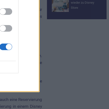
wieder zu Disney
Store
am 15. Juli wieder für
eyland Paris ein neues
en Kapazität eröffnen.
n Tickets vorab eine
s enthält, müssen keine
auch eine Reservierung
ierung in einem Disney