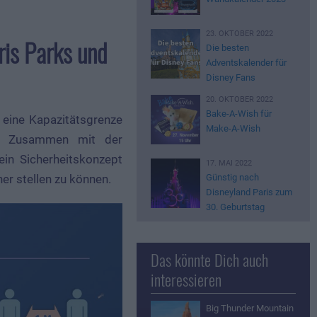
23. OKTOBER 2022
is Parks und
Die besten
Adventskalender für
Disney Fans
20. OKTOBER 2022
Bake-A-Wish für
 eine Kapazitätsgrenze
Make-A-Wish
n. Zusammen mit der
in Sicherheitskonzept
17. MAI 2022
Günstig nach
er stellen zu können.
Disneyland Paris zum
30. Geburtstag
Das könnte Dich auch
interessieren
Big Thunder Mountain