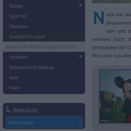
Shopping
N
ach vier M
Tag im Park
phasenweis
Übernachten
sein und b
Disneyland Paris Zukunft
welches Euch, 
Erweiterung der Walt Disney Studios 2019-2031
Umständen der Co
Was sich nun alle
Attraktionen
Ausflugsziele in der Umgebung
Shows
Parade
Monatsarchiv
Monatsarchiv