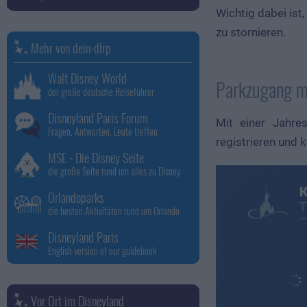
Wichtig dabei ist,
zu stornieren.
Mehr von dein-dlrp
Walt Disney World
Parkzugang mi
der große deutsche Reiseführer
Disneyland Paris Forum
Mit einer Jahre
Fragen, Antworten, Leute treffen
registrieren und 
MSE - Die Disney Seite
die große Seite rund um alles zu Disney
Orlandoparks
die besten Aktivitäten rund um Orlando
Disneyland Paris
English version of our guidebook
Vor Ort im Disneyland