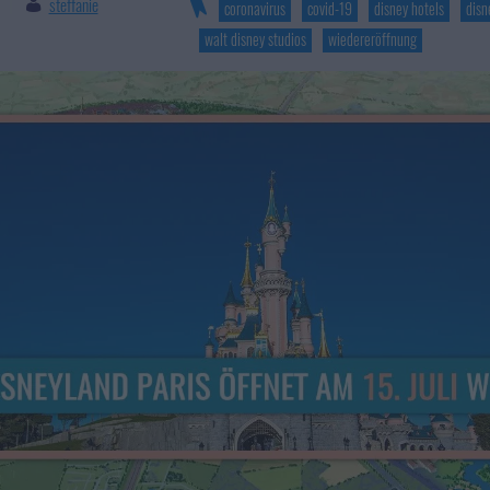
steffanie
|
coronavirus
covid-19
disney hotels
disn
walt disney studios
wiedereröffnung