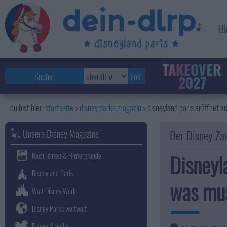
Bl
TAKEOVER
2027
startseite
disney parks magazin
>
disneyland paris eröffnet a
Unsere Disney Magazine
Der Disney Zau
Disneyl
Nachrichten & Hintergründe
Disneyland Paris
was mus
Walt Disney World
Disney Parks weltweit
Disney & mehr