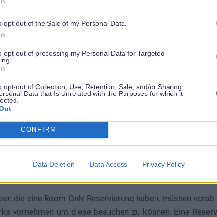
In
ark
, die
Walt Disney Studios
und das
Disney Village
werden 
o opt-out of the Sale of my Personal Data.
Um die beiden Parks besuchen zu können, führt das Disn
In
em ein, welches ab Anfang Juli zur Verfügung stehen wird.
to opt-out of processing my Personal Data for Targeted
ing.
In
- und Reservierungssystem
o opt-out of Collection, Use, Retention, Sale, and/or Sharing
ersonal Data that Is Unrelated with the Purposes for which it
lected.
Out
aris wird in der Wiedereröffnungsphase mit einer geringer
gen Jahreskarteninhaber und Personen mit undatierte
CONFIRM
die Parks.
atierten Ticket oder einer Pauschale die Hotel und Ticket
Data Deletion
Data Access
Privacy Policy
nehmen.
ber, die eine Room Only Reservierung haben, müssen vorab 
arks vornehmen um diese besuchen zu können. Eine Reserv