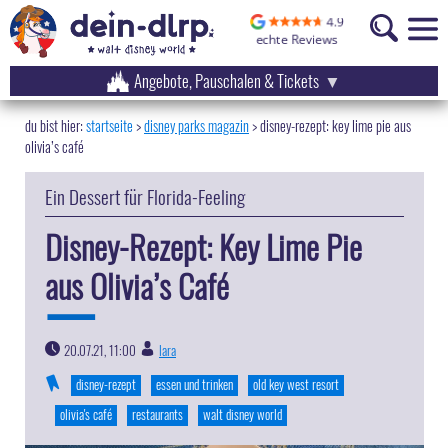
Angebote, Pauschalen & Tickets
startseite
disney parks magazin
>
disney-rezept: key lime pie aus
olivia’s café
Ein Dessert für Florida-Feeling
Disney-Rezept: Key Lime Pie
aus Olivia’s Café
20.07.21, 11:00
lara
|
disney-rezept
essen und trinken
old key west resort
olivia's café
restaurants
walt disney world