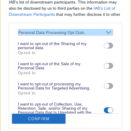
IAB’s list of downstream participants. This information may
also be disclosed by us to third parties on the
IAB’s List of
Downstream Participants
that may further disclose it to other
third parties.
Vielen Dank,
dass Du unsere
Personal Data Processing Opt Outs
Seite liest.
I want to opt-out of the Sharing of my
Schau regelmäßig
personal data.
wieder rein!
Opted In
I want to opt-out of the Sale of my
Personal Data.
Opted In
© dein-dlrp | Einige Elemente ©Disney. dein-dlrp ist ein Reiseführer für
Disneyland Paris & Walt Disney World und ist unabhängig von "The Walt
I want to opt-out of processing my
Disney Company", "EuroDisney S.C.A." oder deren Tochter- sowie
Personal Data for Targeted Advertising.
Partnerunternehmen.
Opted In
* Affiliate-Links, ** Ausgewählte Anreisedaten, Hotels und Zimmerkategorien. Es
gelten Buchungsbedingungen.
I want to opt-out of Collection, Use,
Retention, Sale, and/or Sharing of my
Impressum
|
Datenschutzerklärung
Personal Data that Is Unrelated with the
Purposes for which it was collected.
CONFIRM
Opted Out