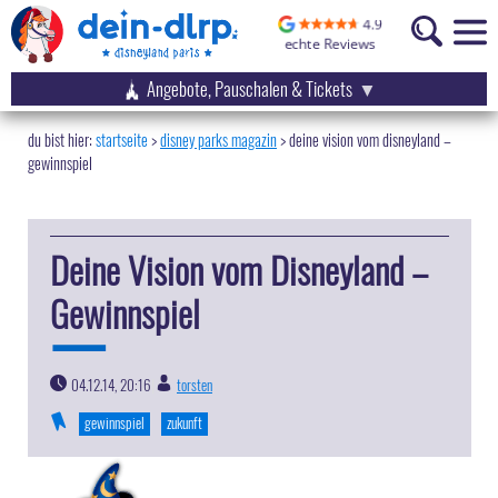
Angebote, Pauschalen & Tickets
startseite
disney parks magazin
>
deine vision vom disneyland –
gewinnspiel
Deine Vision vom Disneyland –
Gewinnspiel
04.12.14, 20:16
torsten
|
gewinnspiel
zukunft