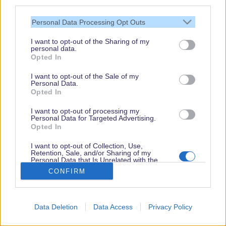
third parties.
20. JUNI 2026
Nachts unterwegs: Das GaLa-Bau-Team
Personal Data Processing Opt Outs
von Disneyland Paris
I want to opt-out of the Sharing of my
personal data.
9. MAI 2026
Opted In
Tropical Americas im Animal Kingdom:
Was eine 36-jährige Imagineering-
I want to opt-out of the Sale of my
Veteranin über Disneys neue Welt verrät
Personal Data.
Opted In
I want to opt-out of processing my
Personal Data for Targeted Advertising.
Das könnte Dich auch interessieren
Opted In
I want to opt-out of Collection, Use,
Cast-Member-Preview mit Dorine Hermier:
Retention, Sale, and/or Sharing of my
Einblick in…
Personal Data that Is Unrelated with the
Purposes for which it was collected.
CONFIRM
Opted Out
Weihnachtszauber 2025 in Walt Disney
Data Deletion
Data Access
Privacy Policy
World: Diese…