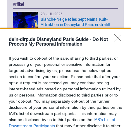
Artikel
28. JULI 2026
Blanche-Neige et les Sept Nains: Kult-
Attraktion in Disneyland Paris erstrahlt
nach Renovierung in neuem Glanz
dein-dlrp.de Disneyland Paris Guide -
Do Not
Process My Personal Information
18. JULI 2026
Disney Princess Cavalcade: Hintergründe
zur Entstehung der Charaktere
If you wish to opt-out of the sale, sharing to third parties, or
processing of your personal or sensitive information for
targeted advertising by us, please use the below opt-out
14. JULI 2026
section to confirm your selection. Please note that after your
Fundsachen: Was in Disneyland Paris mit
opt-out request is processed you may continue seeing
verlorenen Gegenständen passiert
interest-based ads based on personal information utilized by
us or personal information disclosed to third parties prior to
your opt-out. You may separately opt-out of the further
11. JULI 2026
disclosure of your personal information by third parties on the
Ein Besuch bei Dapper Dan’s Hair Cuts in
IAB’s list of downstream participants. This information may
Disneyland Paris
also be disclosed by us to third parties on the
IAB’s List of
Downstream Participants
that may further disclose it to other