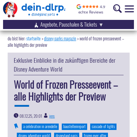
Angebote, Pauschalen & Tickets
startseite
disney parks magazin
>
world of frozen presseevent –
alle highlights der preview
Exklusive Einblicke in die zukünftigen Bereiche der
Disney Adventure World
World of Frozen Presseevent –
alle Highlights der Preview
08.12.25, 20:01
jens
|
a celebration in arendelle
baustellenreport
cascade of lights
disney adventure world
disneyland paris
frozen ever after