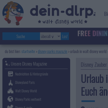
Bl
FREE
DININ
startseite
disney parks magazin
>
urlaub in walt disney world 
Unsere Disney Magazine
Disney Zauber
Urlaub 
Nachrichten & Hintergründe
Disneyland Paris
Euch än
Walt Disney World
Disney Parks weltweit
Disney & mehr