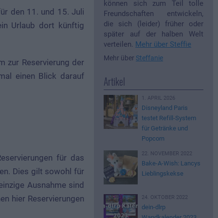
können sich zum Teil tolle
ür den 11. und 15. Juli
Freundschaften entwickeln,
die sich (leider) früher oder
in Urlaub dort künftig
später auf der halben Welt
verteilen.
Mehr über Steffie
Mehr über
Steffanie
m zur Reservierung der
mal einen Blick darauf
Artikel
1. APRIL 2026
Disneyland Paris
testet Refill-System
für Getränke und
Popcorn
22. NOVEMBER 2022
eservierungen für das
Bake-A-Wish: Lancys
. Dies gilt sowohl für
Lieblingskekse
e einzige Ausnahme sind
en hier Reservierungen
24. OKTOBER 2022
dein-dlrp
Wandkalender 2023