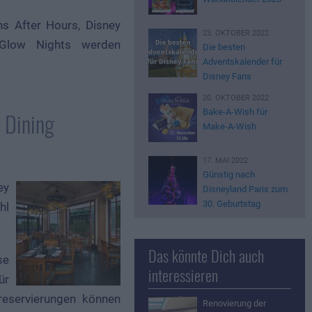
ans After Hours, Disney
23. OKTOBER 2022
Glow Nights werden
Die besten
Adventskalender für
Disney Fans
20. OKTOBER 2022
Bake-A-Wish für
 Dining
Make-A-Wish
17. MAI 2022
Günstig nach
ey
Disneyland Paris zum
30. Geburtstag
hl
Das könnte Dich auch
se
interessieren
ür
reservierungen können
Renovierung der