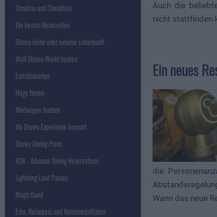
Auch die beliebt
Timeline und Checkliste
nicht stattfinden
Die besten Reisezeiten
Disney Hotel oder externe Unterkunft
Walt Disney World buchen
Ein neues Re
Eintrittskarten
Flüge finden
Mietwagen buchen
My Disney Experience Account
Disney Dining Plans
ADR - Advance Dining Reservations
die Personenanz
Lightning Land Passes
Abstandsregelung 
Magic Band
Wann das neue Res
Esta, Reisepass und Reisemodalitäten