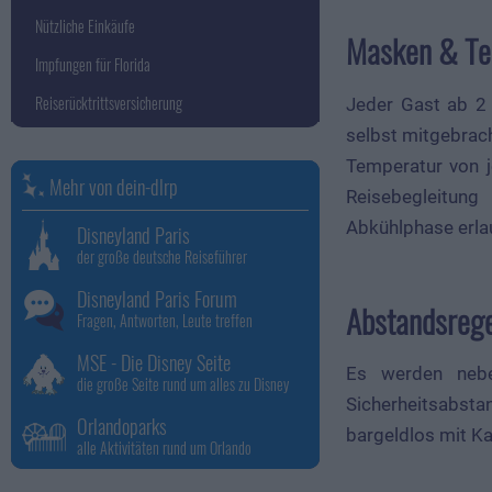
Nützliche Einkäufe
Masken & Te
Impfungen für Florida
Reiserücktrittsversicherung
Jeder Gast ab 2
selbst mitgebrac
Temperatur von j
Mehr von dein-dlrp
Reisebegleitung
Abkühlphase erla
Disneyland Paris
der große deutsche Reiseführer
Disneyland Paris Forum
Abstandsreg
Fragen, Antworten, Leute treffen
MSE - Die Disney Seite
Es werden nebe
die große Seite rund um alles zu Disney
Sicherheitsabsta
Orlandoparks
bargeldlos mit Ka
alle Aktivitäten rund um Orlando