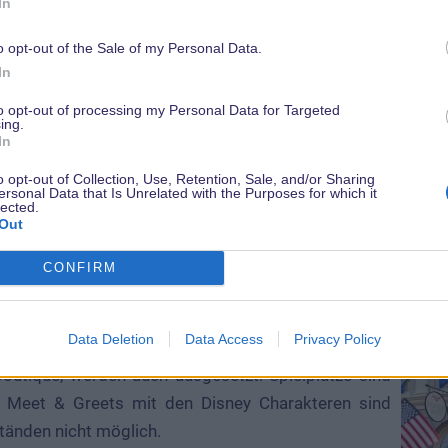
In
Habt Ihr Eure
MagicBands
geupgraded und schon berei
o opt-out of the Sale of my Personal Data.
aber Euer Aufenthalt findet durch die vorübergehende 
In
wird die Bestellung automatisch storniert und Ihr erh
Derzeit werden auch keine neuen Bestellungen angeno
to opt-out of processing my Personal Data for Targeted
ing.
In
o opt-out of Collection, Use, Retention, Sale, and/or Sharing
ersonal Data that Is Unrelated with the Purposes for which it
lected.
Out
in den Parks
CONFIRM
ige Situation werden bis auf weiteres keine Shows,
erwerk stattfinden können. Buchbare Optionen wie
Data Deletion
Data Access
Privacy Policy
s-Touren oder das Prinzessinnen Make-Over in der
Boutique, werden auch ausgesetzt. Spielplätze sind
 Meet & Greets mit den Disney Charakteren sind
tänden nicht möglich.