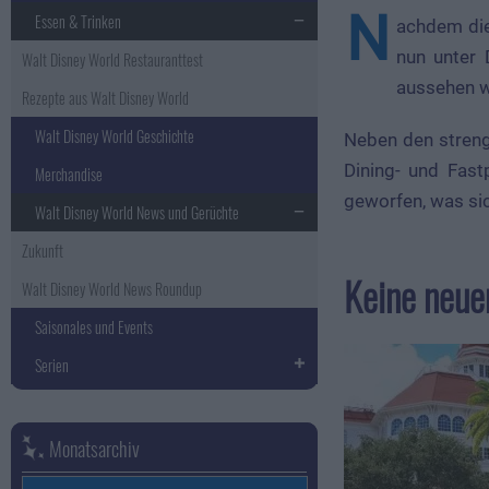
N
Essen & Trinken
achdem di
nun unter 
Walt Disney World Restauranttest
aussehen w
Rezepte aus Walt Disney World
Walt Disney World Geschichte
Neben den streng
Dining- und Fast
Merchandise
geworfen, was sic
Walt Disney World News und Gerüchte
Zukunft
Keine neu
Walt Disney World News Roundup
Saisonales und Events
Serien
Monatsarchiv
Monatsarchiv