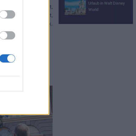
Urlaub in Walt Disney
ts für diese bezahlt,
World
Schließung nicht statt,
altet Euer Geld zurück.
mmen.