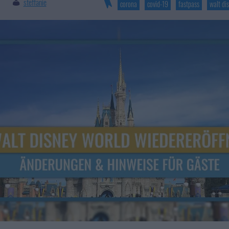
steffanie
|
corona
covid-19
fastpass
walt di