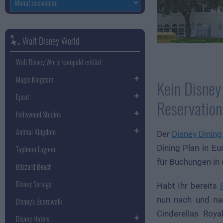
Walt Disney World
Walt Disney World kompakt erklärt
Magic Kingdom
Kein Disney
Epcot
Reservation
Hollywood Studios
Animal Kingdom
Der
Disney Dining
Dining Plan in Eu
Typhoon Lagoon
für Buchungen in 
Blizzard Beach
Disney Springs
Habt Ihr bereits
nun nach und nac
Disney's Boardwalk
Cinderellas Roya
Disney Hotels