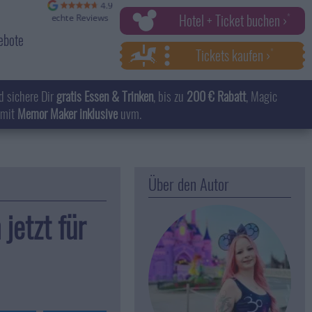
Hotel + Ticket buchen ›
ebote
Tickets kaufen ›
d sichere Dir
gratis Essen & Trinken
, bis zu
200 € Rabatt
, Magic
 mit
Memor Maker inklusive
uvm.
Über den Autor
jetzt für