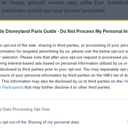
 im Voraus gebucht werden oder, sollte Euer Aufenthal
stattfinden, sobald das neue System bereitsteht.
.de Disneyland Paris Guide -
Do Not Process My Personal In
ss+
to opt-out of the sale, sharing to third parties, or processing of your per
formation for targeted advertising by us, please use the below opt-out s
 bis auf weiteres keine
FastPass+
Reservierungen geb
r selection. Please note that after your opt-out request is processed y
vierungen werden automatisch nach und nach stornie
eing interest-based ads based on personal information utilized by us or
disclosed to third parties prior to your opt-out. You may separately opt-
ktuell daher auch nicht möglich.
losure of your personal information by third parties on the IAB’s list of
ungen bei den Attraktionen einhalten zu können, arbeitet 
. This information may also be disclosed by us to third parties on the
IA
hätzungsweise einem Virtual Queuing System. Sobald es 
Participants
that may further disclose it to other third parties.
 diese zur Verfügung gestellt.
l Data Processing Opt Outs
s
o opt-out of the Sharing of my personal data.