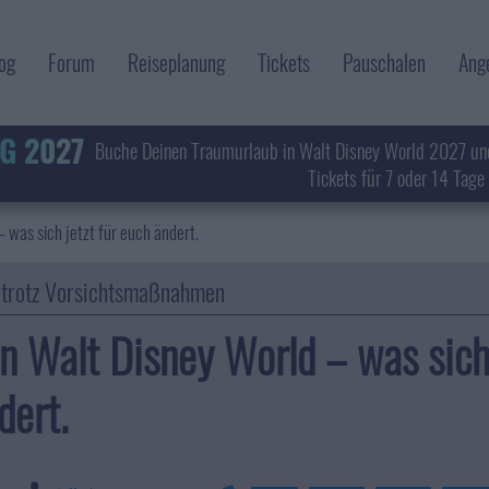
og
Forum
Reiseplanung
Tickets
Pauschalen
Ang
G 2027
Buche Deinen Traumurlaub in Walt Disney World 2027 un
Tickets für 7 oder 14 Tage
– was sich jetzt für euch ändert.
 trotz Vorsichtsmaßnahmen
in Walt Disney World – was sich 
dert.