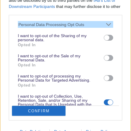
also be disclosed by us to third parties on the
IAB’s List of
Downstream Participants
that may further disclose it to other
third parties.
Vielen Dank,
Personal Data Processing Opt Outs
dass Du unsere
Seite liest.
I want to opt-out of the Sharing of my
personal data.
Schau regelmäßig
Opted In
wieder rein!
I want to opt-out of the Sale of my
Personal Data.
Opted In
© dein-dlrp | Einige Elemente ©Disney. dein-dlrp ist ein Reiseführer für
I want to opt-out of processing my
Disneyland Paris & Walt Disney World und ist unabhängig von "The Walt
Personal Data for Targeted Advertising.
Disney Company", "EuroDisney S.C.A." oder deren Tochter- sowie
Opted In
Partnerunternehmen.
* Affiliate-Links
I want to opt-out of Collection, Use,
Retention, Sale, and/or Sharing of my
Impressum
|
Datenschutzerklärung
Personal Data that Is Unrelated with the
Purposes for which it was collected.
CONFIRM
Opted Out