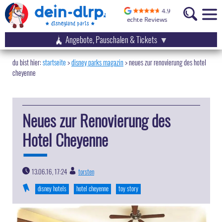
Angebote, Pauschalen & Tickets
startseite
disney parks magazin
>
neues zur renovierung des hotel
cheyenne
Neues zur Renovierung des
Hotel Cheyenne
13.06.16, 17:24
torsten
|
disney hotels
hotel cheyenne
toy story