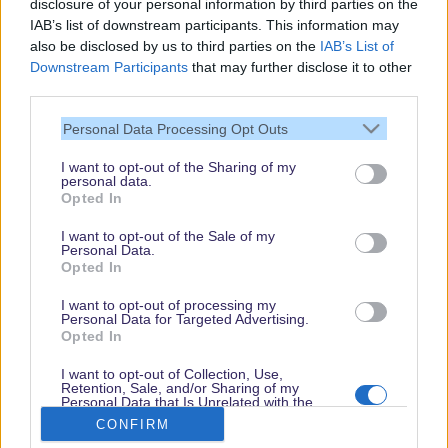
disclosure of your personal information by third parties on the
IAB’s list of downstream participants. This information may
also be disclosed by us to third parties on the
IAB’s List of
Downstream Participants
that may further disclose it to other
third parties.
Vielen Dank,
dass Du unsere
Personal Data Processing Opt Outs
Seite liest.
I want to opt-out of the Sharing of my
Schau regelmäßig
personal data.
wieder rein!
Opted In
I want to opt-out of the Sale of my
Personal Data.
Opted In
© dein-dlrp | Einige Elemente ©Disney. dein-dlrp ist ein Reiseführer für
Disneyland Paris & Walt Disney World und ist unabhängig von "The Walt
I want to opt-out of processing my
Disney Company", "EuroDisney S.C.A." oder deren Tochter- sowie
Personal Data for Targeted Advertising.
Partnerunternehmen.
Opted In
* Affiliate-Links, ** Ausgewählte Anreisedaten, Hotels und Zimmerkategorien. Es
gelten Buchungsbedingungen.
I want to opt-out of Collection, Use,
Retention, Sale, and/or Sharing of my
Impressum
|
Datenschutzerklärung
Personal Data that Is Unrelated with the
Purposes for which it was collected.
CONFIRM
Opted Out