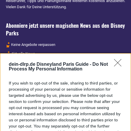
Reiseführer, Tipps und Planungsinhalte weiterhin kostenlos anzubieten.
Vielen Dank für Deine Unterstützung.
Abonniere jetzt unsere magischen News aus den
Disney
Parks
Keine Angebote verpassen
Aktuelle News
Spannende Lesetipps
dein-dlrp.de Disneyland Paris Guide -
Do Not
Process My Personal Information
Gratis und jederzeit kündbar
If you wish to opt-out of the sale, sharing to third parties, or
processing of your personal or sensitive information for
targeted advertising by us, please use the below opt-out
section to confirm your selection. Please note that after your
opt-out request is processed you may continue seeing
interest-based ads based on personal information utilized by
us or personal information disclosed to third parties prior to
your opt-out. You may separately opt-out of the further