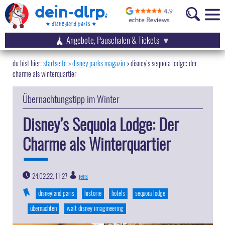
Angebote, Pauschalen & Tickets
startseite
disney parks magazin
>
disney’s sequoia lodge: der
charme als winterquartier
Übernachtungstipp im Winter
Disney’s Sequoia Lodge: Der
Charme als Winterquartier
24.02.22, 11:27
jens
|
disneyland paris
historie
hotels
sequoia lodge
übernachten
walt disney imagineering