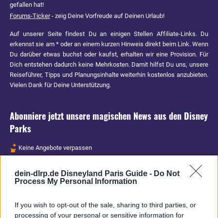
gefallen hat!
Forums-Ticker
- zeig Deine Vorfreude auf Deinen Urlaub!
Auf unserer Seite findest Du an einigen Stellen Affiliate-Links. Du
erkennst sie am * oder an einem kurzen Hinweis direkt beim Link. Wenn
Du darüber etwas buchst oder kaufst, erhalten wir eine Provision. Für
Dich entstehen dadurch keine Mehrkosten. Damit hilfst Du uns, unsere
Reiseführer, Tipps und Planungsinhalte weiterhin kostenlos anzubieten.
Vielen Dank für Deine Unterstützung.
Abonniere jetzt unsere magischen News aus den
Disney
Parks
Keine Angebote verpassen
Aktuelle News
dein-dlrp.de Disneyland Paris Guide -
Do Not
Spannende Lesetipps
Process My Personal Information
Gratis und jederzeit kündbar
If you wish to opt-out of the sale, sharing to third parties, or
processing of your personal or sensitive information for