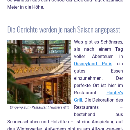
88 Minuten aus dem Schoß der Erde und ragt unzählige
Meter in die Höhe.
Die Gerichte werden je nach Saison angepasst
Was gibt es Schöneres,
als nach einem Tag
voller Abenteuer in
Disneyland Paris
ein
gutes Essen
einzunehmen. Der
perfekte Ort ist hier im
Restaurant
Hunter’s
Grill
. Die Dekoration des
Restaurants –
Eingang zum Restaurant Hunter’s Grill
bestehend aus
Schneeschuhen und Holzöfen – ist eine Anspielung auf
das Winterwetter. Außerdem gibt es am All-you-can-eat-