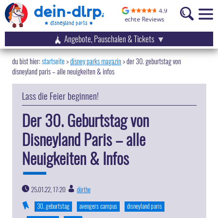
Angebote, Pauschalen & Tickets
startseite
disney parks magazin
>
der 30. geburtstag von
disneyland paris – alle neuigkeiten & infos
Lass die Feier beginnen!
Der 30. Geburtstag von
Disneyland Paris – alle
Neuigkeiten & Infos
25.01.22, 17:20
dörthe
|
30. geburtstag
avengers campus
disneyland paris