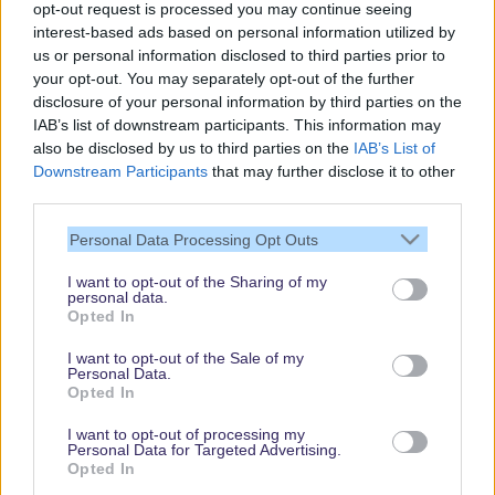
opt-out request is processed you may continue seeing
interest-based ads based on personal information utilized by
us or personal information disclosed to third parties prior to
your opt-out. You may separately opt-out of the further
disclosure of your personal information by third parties on the
IAB’s list of downstream participants. This information may
also be disclosed by us to third parties on the
IAB’s List of
Downstream Participants
that may further disclose it to other
third parties.
Vielen Dank,
Personal Data Processing Opt Outs
dass Du unsere
Seite liest.
I want to opt-out of the Sharing of my
personal data.
Schau regelmäßig
Opted In
wieder rein!
I want to opt-out of the Sale of my
Personal Data.
Opted In
© dein-dlrp | Einige Elemente ©Disney. dein-dlrp ist ein Reiseführer für
I want to opt-out of processing my
Disneyland Paris & Walt Disney World und ist unabhängig von "The Walt
Personal Data for Targeted Advertising.
Disney Company", "EuroDisney S.C.A." oder deren Tochter- sowie
Opted In
Partnerunternehmen.