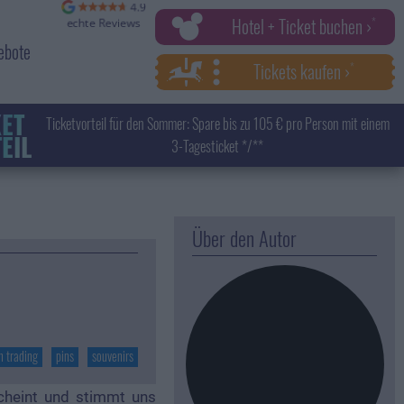
Hotel + Ticket buchen ›
ebote
Tickets kaufen ›
KET
Ticketvorteil für den Sommer: Spare bis zu 105 € pro Person mit einem
EIL
3-Tagesticket */**
Über den Autor
n trading
pins
souvenirs
scheint und stimmt uns