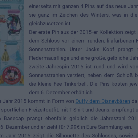
einerseits mit ganzen 4 Pins auf das neue Jahr 
sie ganz im Zeichen des Winters, was in di
gleichzusetzen ist.
Der erste Pin aus der 2015-er Kollektion zeigt
dem Schloss vor einem runden, lilafarbenen 
Sonnenstrahlen. Unter Jacks Kopf prangt na
Fledermausfliege und eine große, gelbliche Ja
zweite Jahrespin 2015 ist rund und wird v
Sonnenstrahlen verziert, neben dem Schloß be
die kleine Fee Tinkerbell. Die Pins kosten je
dem 6. Dezember erhältlich.
um Jahr 2015 kommt in Form von
Duffy dem Disneybären
dah
portlichen Freizeitoutfit, mit T-Shirt und Jeans, empfängt u
m Basecap prangt ebenfalls gelblich die Jahreszahl 20
6. Dezember und er zieht für 7,99€ in Eure Sammlung ein.
um Jahr 2015 zeigt die Silhouette des Schlosses, sowie 