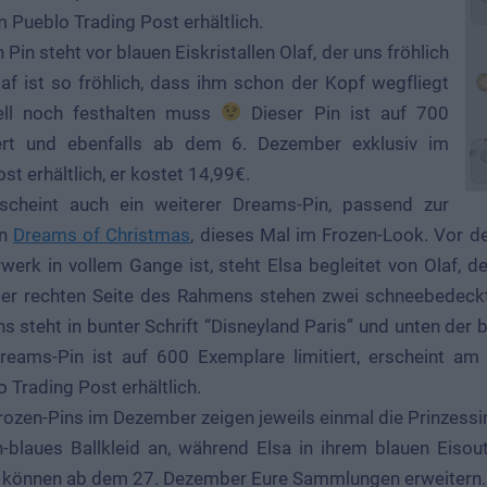
m Pueblo Trading Post erhältlich.
in steht vor blauen Eiskristallen Olaf, der uns fröhlich
af ist so fröhlich, dass ihm schon der Kopf wegfliegt
ell noch festhalten muss
Dieser Pin ist auf 700
iert und ebenfalls ab dem 6. Dezember exklusiv im
t erhältlich, er kostet 14,99€.
cheint auch ein weiterer Dreams-Pin, passend zur
on
Dreams of Christmas
, dieses Mal im Frozen-Look. Vor d
werk in vollem Gange ist, steht Elsa begleitet von Olaf, 
der rechten Seite des Rahmens stehen zwei schneebedeck
 steht in bunter Schrift “Disneyland Paris” und unten der 
Dreams-Pin ist auf 600 Exemplare limitiert, erscheint a
 Trading Post erhältlich.
Frozen-Pins im Dezember zeigen jeweils einmal die Prinzess
-blaues Ballkleid an, während Elsa in ihrem blauen Eisout
 können ab dem 27. Dezember Eure Sammlungen erweitern.