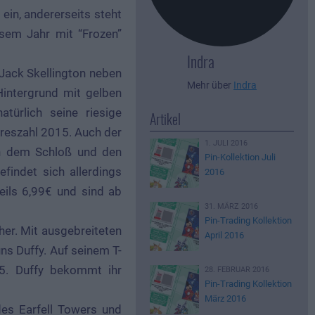
ein, andererseits steht
esem Jahr mit “Frozen”
Indra
 Jack Skellington neben
Mehr über
Indra
Hintergrund mit gelben
türlich seine riesige
Artikel
hreszahl 2015. Auch der
1. JULI 2016
on dem Schloß und den
Pin-Kollektion Juli
findet sich allerdings
2016
weils 6,99€ und sind ab
31. MÄRZ 2016
Pin-Trading Kollektion
er. Mit ausgebreiteten
April 2016
ns Duffy. Auf seinem T-
15. Duffy bekommt ihr
28. FEBRUAR 2016
Pin-Trading Kollektion
März 2016
des Earfell Towers und