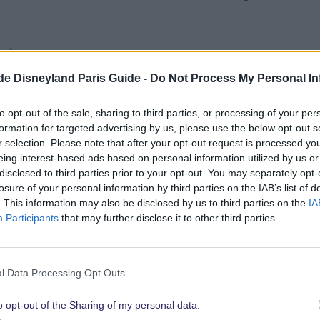
zt
.de Disneyland Paris Guide -
Do Not Process My Personal In
r Dezemberkollektion stattet uns Spiderman einen Besuch 
 blauen Rahmen hat Spiderman sein Netz gesponnen und blic
to opt-out of the sale, sharing to third parties, or processing of your per
formation for targeted advertising by us, please use the below opt-out s
Seite des Rahmens steht in weißer Schrift “Disneyland 
r selection. Please note that after your opt-out request is processed y
andet in weißen Buchstaben der Marvel-Schriftzug. Spi
eing interest-based ads based on personal information utilized by us or
9€ in Eure Sammlung krabbeln.
disclosed to third parties prior to your opt-out. You may separately opt-
losure of your personal information by third parties on the IAB’s list of
. This information may also be disclosed by us to third parties on the
IA
Participants
that may further disclose it to other third parties.
icht Pin Trading Kollektion Dezember 2014:
 6. Dezember:
l Data Processing Opt Outs
14 (limitiert auf 600 Exemplare, nur erhältlich in der
o opt-out of the Sharing of my personal data.