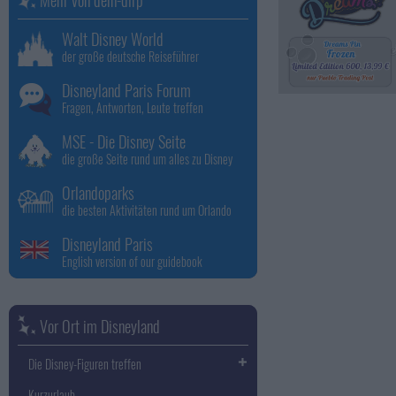
Walt Disney World
der große deutsche Reiseführer
Disneyland Paris Forum
Fragen, Antworten, Leute treffen
MSE - Die Disney Seite
die große Seite rund um alles zu Disney
Orlandoparks
die besten Aktivitäten rund um Orlando
Disneyland Paris
English version of our guidebook
Vor Ort im Disneyland
Die Disney-Figuren treffen
Kurzurlaub