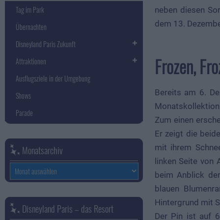
Tag im Park
neben diesen Sor
dem 13. Dezember
Übernachten
Disneyland Paris Zukunft
Frozen, Fro
Attraktionen
Ausflugsziele in der Umgebung
Bereits am 6. De
Shows
Monatskollektion
Parade
Zum einen ersche
Er zeigt die bei
mit ihrem Schnee
Monatsarchiv
linken Seite von
Monatsarchiv
beim Anblick de
blauen Blumenra
Hintergrund mit S
Disneyland Paris – das Resort
Der Pin ist auf 