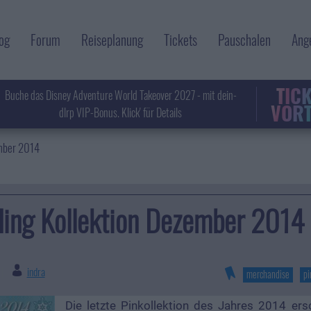
og
Forum
Reiseplanung
Tickets
Pauschalen
Ang
TIC
Buche das Disney Adventure World Takeover 2027 - mit dein-
VORT
dlrp VIP-Bonus. Klick' für Details
ember 2014
ding Kollektion Dezember 2014
indra
|
merchandise
pi
Die letzte Pinkollektion des Jahres 2014 er