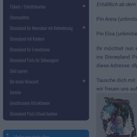
Erhältlich ab dem
Tickets / Eintrittskarten
Übernachten
Pin Anna (unlimiti
Disneyland für Menschen mit Behinderung
Pin Elsa (unlimiti
Disneyland mit Kindern
Ihr möchtet nun e
Disneyland für Erwachsene
ins Disneyland P
Disneyland Paris für Schwangere
diese Adresse:
dl
Geld sparen
Tausche dich mit
Die beste Reisezeit
wir freuen uns auf
Anreise
Geschlossene Attraktionen
Disneyland Paris Urlaub buchen
Mehr von dein-dlrp