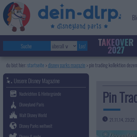
Bl
TAKEOVER
2027
startseite
disney parks magazin
>
pin trading kollektion dez
Unsere Disney Magazine
Pin Tra
Nachrichten & Hintergründe
Disneyland Paris
Walt Disney World
21.11.14, 23:22
Disney Parks weltweit
Disney & mehr