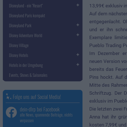
Disneyland - ein "Resort"
13,99€ exklusiv i
Auf dem nächsten P
Disneyland Paris kompakt
entgegenlacht. Ol
Disneyland Park
und er ihn schn
Disney Adventure World
Exemplare limit
Disney Village
Pueblo Trading Pos
Im Dezember ers
Disney Hotels
neuen Version v
Hotels in der Umgebung
bereits das Feuer
Events, Shows & Saisonales
Pins hockt. Auf 
Mitte des Rahmens
Schriftzug. Der 
Folge uns auf Social Media!
exklusiv im Pueblo
dein-dlrp bei Facebook
Die letzten zwei 
alle News, spannende Beiträge, nichts
Anna hat ihr grün
verpassen
kosten 7,99€ und