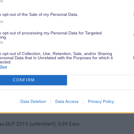
,99 Euro
In
o opt-out of the Sale of my Personal Data.
s (limitiert auf 700 Exemplare, nur erhältlich in der Pueblo T
In
tiert): 6,99 Euro
to opt-out of processing my Personal Data for Targeted
ing.
In
imitiert): 6,99 Euro
o opt-out of Collection, Use, Retention, Sale, and/or Sharing
imitiert): 6,99 Euro
ersonal Data that Is Unrelated with the Purposes for which it
lected.
Out
limitiert): 7,99 Euro
CONFIRM
 13. Dezember:
 (limitiert auf 600 Exemplare, nur erhältlich in der Pueb
Data Deletion
Data Access
Privacy Policy
u DLP 2015 (unlimitiert): 6,99 Euro