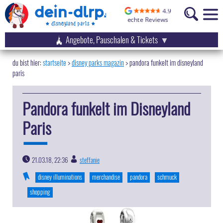
Angebote, Pauschalen & Tickets
startseite
disney parks magazin
>
pandora funkelt im disneyland
paris
Pandora funkelt im Disneyland
Paris
21.03.18, 22:36
steffanie
|
disney illuminations
merchandise
pandora
schmuck
shopping