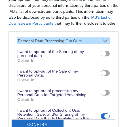
disclosure of your personal information by third parties on the
IAB’s list of downstream participants. This information may
also be disclosed by us to third parties on the
IAB’s List of
Downstream Participants
that may further disclose it to other
third parties.
Vielen Dank,
Personal Data Processing Opt Outs
dass Du unsere
Seite liest.
I want to opt-out of the Sharing of my
personal data.
Schau regelmäßig
Opted In
wieder rein!
I want to opt-out of the Sale of my
Personal Data.
Opted In
© dein-dlrp | Einige Elemente ©Disney. dein-dlrp ist ein Reiseführer für
I want to opt-out of processing my
Disneyland Paris & Walt Disney World und ist unabhängig von "The Walt
Personal Data for Targeted Advertising.
Disney Company", "EuroDisney S.C.A." oder deren Tochter- sowie
Opted In
Partnerunternehmen.
* Affiliate-Links
I want to opt-out of Collection, Use,
Retention, Sale, and/or Sharing of my
Impressum
|
Datenschutzerklärung
Personal Data that Is Unrelated with the
Purposes for which it was collected.
CONFIRM