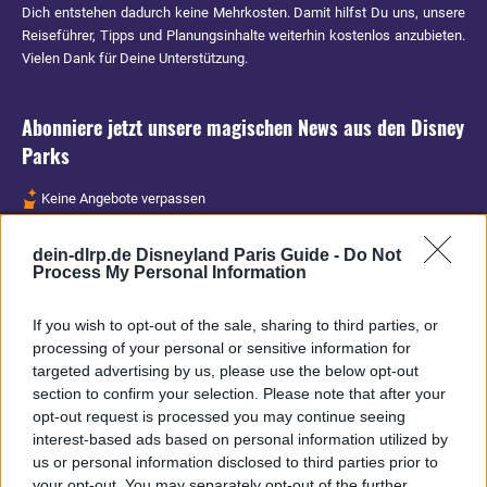
Dich entstehen dadurch keine Mehrkosten. Damit hilfst Du uns, unsere
Reiseführer, Tipps und Planungsinhalte weiterhin kostenlos anzubieten.
Vielen Dank für Deine Unterstützung.
Abonniere jetzt unsere magischen News aus den
Disney
Parks
Keine Angebote verpassen
Aktuelle News
dein-dlrp.de Disneyland Paris Guide -
Do Not
Spannende Lesetipps
Process My Personal Information
Gratis und jederzeit kündbar
If you wish to opt-out of the sale, sharing to third parties, or
processing of your personal or sensitive information for
targeted advertising by us, please use the below opt-out
section to confirm your selection. Please note that after your
opt-out request is processed you may continue seeing
interest-based ads based on personal information utilized by
us or personal information disclosed to third parties prior to
your opt-out. You may separately opt-out of the further