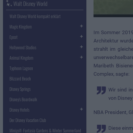
Walt Disney World
Walt Disney World kompakt erklärt
Magic Kingdom
Im Sommer 2019 s
Epcot
Architektur wurd
Hollywood Studios
strahlt im gleic
unverwechselbare 
Animal Kingdom
Maribeth Bisien
Typhoon Lagoon
Complex, sagte:
Blizzard Beach
Disney Springs
Wir sind inspiriert von dem Design und der Energie, die das Gebäude in die West Side
von Disney
Disney's Boardwalk
Disney Hotels
NBA President, Gl
Der Disney Vacation Club
Diese einmalige Attraktion wird Basketball- und Disney-Fans aller Altersklassen aus der
Minigolf: Fantasia Gardens & Winter Summerland