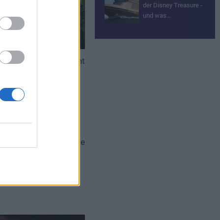
der Disney Treasure -
und was…
p und ein Restaurant
t vier neue Shops, die