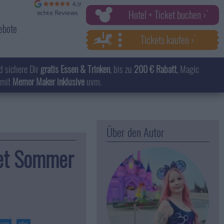
Hotel + Ticket buchen ›
ebote
Tickets kaufen ›
d sichere Dir
gratis Essen & Trinken
, bis zu
200 € Rabatt
, Magic
 mit
Memor Maker inklusive
uvm.
Über den Autor
net Sommer
espn
nba