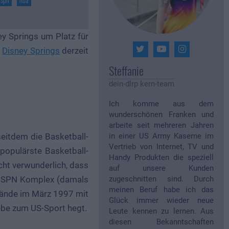
y Springs um Platz für
h
Disney Springs
derzeit
Steffanie
dein-dlrp kern-team
Ich komme aus dem
wunderschönen Franken und
arbeite seit mehreren Jahren
eitdem die Basketball-
in einer US Army Kaserne im
Vertrieb von Internet, TV und
 populärste Basketball-
Handy Produkten die speziell
icht verwunderlich, dass
auf unsere Kunden
r ESPN Komplex (damals
zugeschnitten sind. Durch
meinen Beruf habe ich das
lände im März 1997 mit
Glück immer wieder neue
ebe zum US-Sport hegt.
Leute kennen zu lernen. Aus
diesen Bekanntschaften