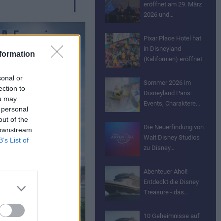
eröffnet am 29. März
2026 und…
Pixar Place Hotel hat
in Disneyland
formation
(Kalifornien) eröffnet
sonal or
Sommer 2026 im
ection to
Disneyland Paris:
ou may
Events, Charaktere…
 personal
out of the
Die Neuerfindung von
 downstream
Walt Disney Studios
B’s List of
zu Disney…
Abenteuer Ahoi!
Entdeckt die Disney
Treasure - das…
10 Geheimnisse auf