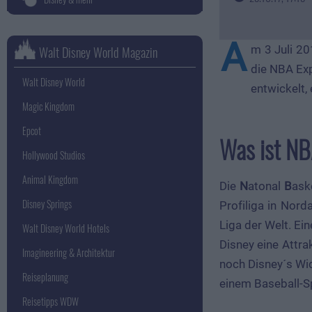
A
m 3 Juli 20
Walt Disney World Magazin
die NBA Exp
Walt Disney World
entwickelt, 
Magic Kingdom
Epcot
Was ist NB
Hollywood Studios
Animal Kingdom
Die
N
atonal
B
ask
Disney Springs
Profiliga in Nord
Liga der Welt. Ein
Walt Disney World Hotels
Disney eine Attr
Imagineering & Architektur
noch Disney´s Wi
Reiseplanung
einem Baseball-Sp
Reisetipps WDW