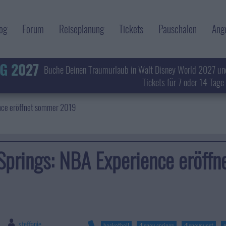
og
Forum
Reiseplanung
Tickets
Pauschalen
Ang
G 2027
Buche Deinen Traumurlaub in Walt Disney World 2027 un
Tickets für 7 oder 14 Tage
ence eröffnet sommer 2019
Springs: NBA Experience eröff
steffanie
|
basketball
disney springs
disneyquest