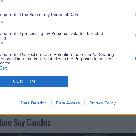
In
o opt-out of the Sale of my Personal Data.
In
to opt-out of processing my Personal Data for Targeted
 wird neben interaktiven Spielen, einen Retail Sho
ing.
In
o opt-out of Collection, Use, Retention, Sale, and/or Sharing
ersonal Data that Is Unrelated with the Purposes for which it
lected.
 noch neues aus Disney Springs?
Out
CONFIRM
ochen hat sich so einiges in Disney Springs getan. Es gib
Weihnachtszeit eröffnet haben.
Data Deletion
Data Access
Privacy Policy
ure Soy Candles