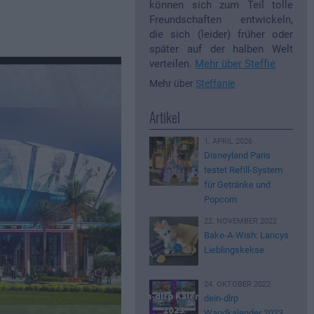
können sich zum Teil tolle
Freundschaften entwickeln,
die sich (leider) früher oder
später auf der halben Welt
verteilen.
Mehr über Steffie
Mehr über
Steffanie
Artikel
1. APRIL 2026
Disneyland Paris
testet Refill-System
für Getränke und
Popcorn
22. NOVEMBER 2022
Bake-A-Wish: Lancys
Lieblingskekse
24. OKTOBER 2022
dein-dlrp
Wandkalender 2023