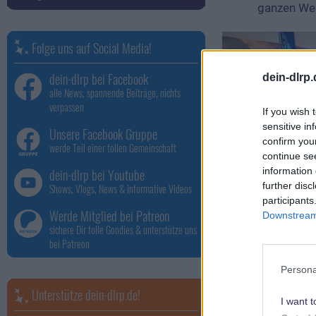
ganzen Wel
Folge uns auf Social Media!
dein-dlrp bei Facebook
dein-dlrp
alle News, spannende Beiträge, nichts
verpassen
If you wish 
sensitive in
Unsere Facebook Gruppe
confirm you
werde Teil einer tollen Gemeinschaft
continue se
information 
dein-dlrp bei Youtube
further disc
Shows, Vlogs, News & informative Videos
participants
Werde Mitglied bei Patreon
Downstream 
sichere Dir tolle Goodies & unterstütze uns
bei Patreon
Persona
Unterstütze dein-dlrp.de!
I want t