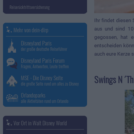
Reiserücktrittsversicherung
Ihr findet diese
aus und sind 10
Mehr von dein-dlrp
gegossen, hat ei
Disneyland Paris
entscheiden könn
der große deutsche Reiseführer
auch eure Kerze 
Disneyland Paris Forum
Fragen, Antworten, Leute treffen
Swings N ´Th
MSE - Die Disney Seite
die große Seite rund um alles zu Disney
Orlandoparks
alle Aktivitäten rund um Orlando
Vor Ort in Walt Disney World