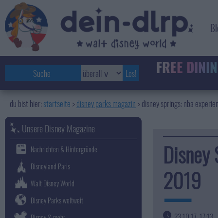
Bl
FREE
DININ
startseite
disney parks magazin
>
disney springs: nba experi
Unsere Disney Magazine
Disney 
Nachrichten & Hintergründe
Disneyland Paris
2019
Walt Disney World
Disney Parks weltweit
23.10.17, 17:13
Disney & mehr