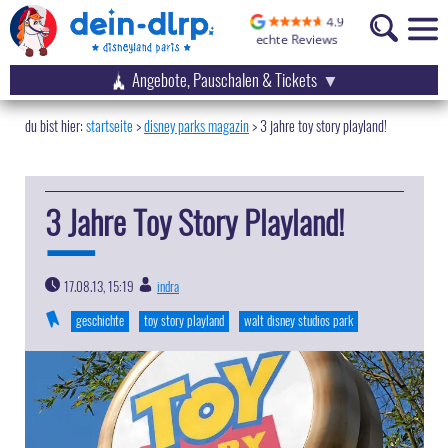
Angebote, Pauschalen & Tickets
startseite
disney parks magazin
>
3 jahre toy story playland!
3 Jahre Toy Story Playland!
17.08.13, 15:19
indra
|
geschichte
toy story playland
walt disney studios park