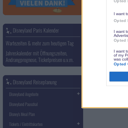
Opted 
I want t
Opted 
Disneyland Paris Kalender
I want 
Advertis
Opted 
Wartezeiten & mehr zum heutigen Tag
I want t
Jahreskalender mit Öffnungszeiten,
of my P
Andrangprognose, Ticketpreisen u.v.m.
was col
Opted 
Disneyland Reiseplanung
Disneyland Angebote
Disneyland Pauschal
Disney's Meal Plan
Tickets / Eintrittskarten