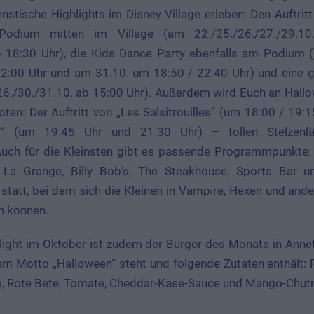
stische Highlights im Disney Village erleben: Den Auftrit
odium mitten im Village (am 22./25./26./27./29.1
b 18:30 Uhr), die Kids Dance Party ebenfalls am Podium
22:00 Uhr und am 31.10. um 18:50 / 22:40 Uhr) und eine g
26./30./31.10. ab 15:00 Uhr). Außerdem wird Euch an Hall
ten: Der Auftritt von „Les Salsitrouilles“ (um 18:00 / 19:
s“ (um 19:45 Uhr und 21:30 Uhr) – tollen Stelzenlä
uch für die Kleinsten gibt es passende Programmpunkte: 
 La Grange, Billy Bob’s, The Steakhouse, Sports Bar un
statt, bei dem sich die Kleinen in Vampire, Hexen und and
n können.
light im Oktober ist zudem der Burger des Monats in Annette
em Motto „Halloween“ steht und folgende Zutaten enthält: R
ika, Rote Bete, Tomate, Cheddar-Käse-Sauce und Mango-Chutn