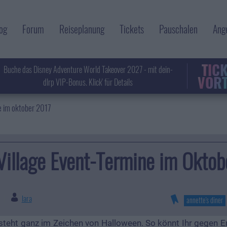
og
Forum
Reiseplanung
Tickets
Pauschalen
Ang
TIC
Buche das Disney Adventure World Takeover 2027 - mit dein-
VORT
dlrp VIP-Bonus. Klick' für Details
ne im oktober 2017
Village Event-Termine im Okto
lara
|
annette's diner
 steht ganz im Zeichen von Halloween. So könnt Ihr gegen