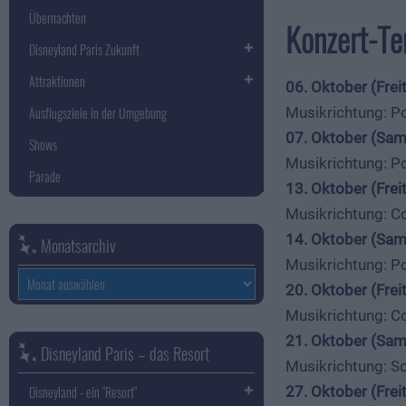
Übernachten
Konzert-Te
Disneyland Paris Zukunft
Attraktionen
06. Oktober (Frei
Musikrichtung: Po
Ausflugsziele in der Umgebung
07. Oktober (Sam
Shows
Musikrichtung: Po
Parade
13. Oktober (Frei
Musikrichtung: Co
14. Oktober (Sam
Monatsarchiv
Musikrichtung: Po
Monatsarchiv
20. Oktober (Frei
Musikrichtung: Co
21. Oktober (Sam
Disneyland Paris – das Resort
Musikrichtung: So
27. Oktober (Frei
Disneyland - ein "Resort"