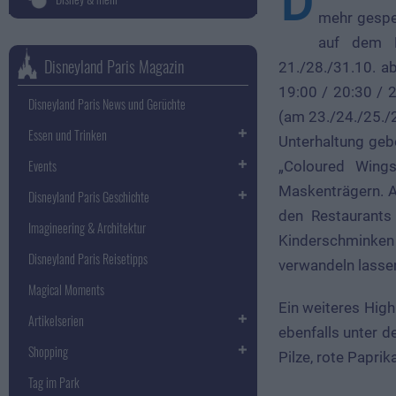
D
mehr gespen
auf dem P
Disneyland Paris Magazin
21./28./31.10. a
19:00 / 20:30 / 
Disneyland Paris News und Gerüchte
(am 23./24./25./
Essen und Trinken
Unterhaltung gebo
Events
„Coloured Wing
Maskenträgern. A
Disneyland Paris Geschichte
den Restaurants
Imagineering & Architektur
Kinderschminken 
Disneyland Paris Reisetipps
verwandeln lasse
Magical Moments
Ein weiteres High
Artikelserien
ebenfalls unter d
Shopping
Pilze, rote Papr
Tag im Park