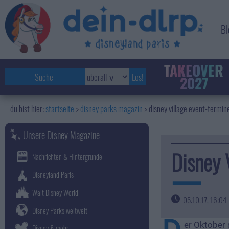
Bl
TAKEOVER
2027
startseite
disney parks magazin
>
disney village event-termi
Unsere Disney Magazine
Disney 
Nachrichten & Hintergründe
Disneyland Paris
Walt Disney World
05.10.17, 16:04
Disney Parks weltweit
er Oktober
Disney & mehr