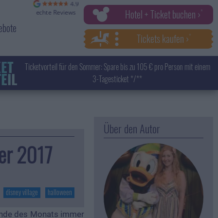
Hotel + Ticket buchen ›
ebote
Tickets kaufen ›
KET
Ticketvorteil für den Sommer: Spare bis zu 105 € pro Person mit einem
EIL
3-Tagesticket */**
Über den Autor
ber 2017
disney village
halloween
 Ende des Monats immer