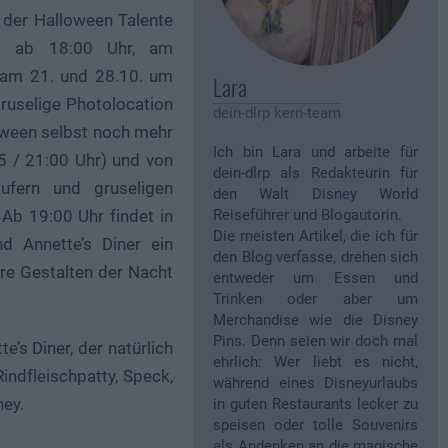
t der Halloween Talente
0. ab 18:00 Uhr, am
 (am 21. und 28.10. um
Lara
ruselige Photolocation
dein-dlrp kern-team
oween selbst noch mehr
Ich bin Lara und arbeite für
15 / 21:00 Uhr) und von
dein-dlrp als Redakteurin für
ufern und gruseligen
den Walt Disney World
Ab 19:00 Uhr findet in
Reiseführer und Blogautorin.
Die meisten Artikel, die ich für
d Annette’s Diner ein
den Blog verfasse, drehen sich
ere Gestalten der Nacht
entweder um Essen und
Trinken oder aber um
Merchandise wie die Disney
Pins. Denn seien wir doch mal
’s Diner, der natürlich
ehrlich: Wer liebt es nicht,
indfleischpatty, Speck,
während eines Disneyurlaubs
ey.
in guten Restaurants lecker zu
speisen oder tolle Souvenirs
als Andenken an die magische