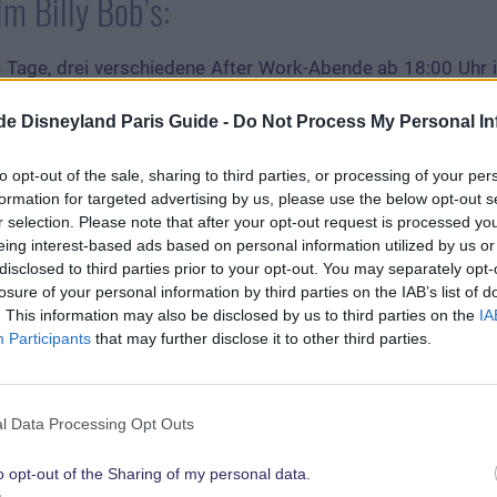
m Billy Bob’s:
 Tage, drei verschiedene After Work-Abende ab 18:00 Uhr im
en für jeden Geschmack etwas: Bei toller Musik, kleine
.de Disneyland Paris Guide -
Do Not Process My Personal In
inks könnt Ihr den Abend ruhig ausklingen lassen.
 (jeden Dienstag) werdet Ihr von rhythmischer Salsa Mu
to opt-out of the sale, sharing to third parties, or processing of your per
wochs könnt Ihr zur Musik der 50er & 60er Jahre in de
formation for targeted advertising by us, please use the below opt-out s
 abwechslungsreiche Lounge-Musik dafür, dass Ihr nach e
r selection. Please note that after your opt-out request is processed y
eing interest-based ads based on personal information utilized by us or
.
disclosed to third parties prior to your opt-out. You may separately opt-
m Entertainment gibt es an den After Work Aben
losure of your personal information by third parties on the IAB’s list of
bot: An diesen Tagen werden leckere Tapas angeboten.
. This information may also be disclosed by us to third parties on the
IA
Participants
that may further disclose it to other third parties.
l Data Processing Opt Outs
o opt-out of the Sharing of my personal data.