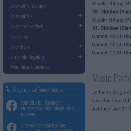
Musikrichtung: Po
Disneyland Paris kompakt
28. Oktober (Sam
Disneyland Park
Musikrichtung: Po
Disney Adventure World
31. Oktober (Die
Uhrzeit: 20:30 Uh
Disney Village
Uhrzeit: 20:50 Uh
Disney Hotels
Uhrzeit: 22:30 Uh
Hotels in der Umgebung
Events, Shows & Saisonales
Music Party
Folge uns auf Social Media!
Jeden Freitag un
verschiedene DJ’
dein-dlrp bei Facebook
alle News, spannende Beiträge, nichts
Achtung: Am 31.Ok
verpassen
Unsere Facebook Gruppe
werde Teil einer tollen Gemeinschaft