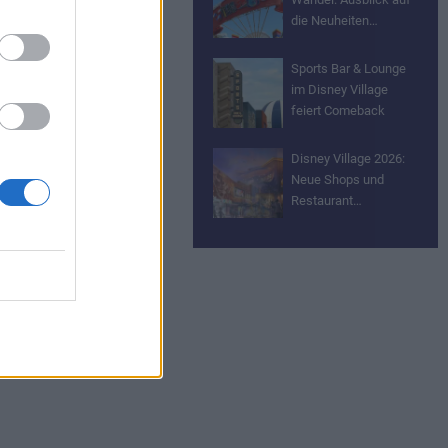
die Neuheiten…
Sports Bar & Lounge
im Disney Village
feiert Comeback
Disney Village 2026:
Neue Shops und
Restaurant…