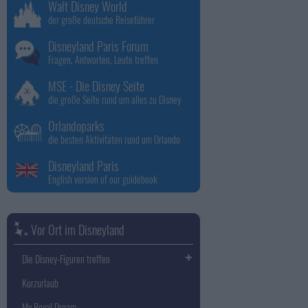
Walt Disney World
der große deutsche Reiseführer
Disneyland Paris Forum
Fragen, Antworten, Leute treffen
MSE - Die Disney Seite
die große Seite rund um alles zu Disney
Orlandoparks
die besten Aktivitäten rund um Orlando
Disneyland Paris
English version of our guidebook
Vor Ort im Disneyland
Die Disney-Figuren treffen
Kurzurlaub
My Royal Dream