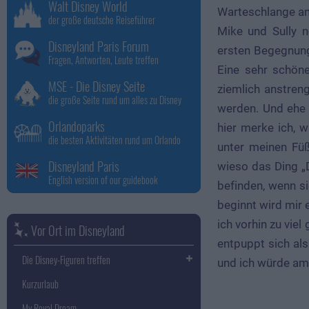
Walt Disney World
Warteschlange an
der große deutsche Reiseführer
Mike und Sully n
Disneyland Paris Forum
ersten Begegnung
Fragen, Antworten, Leute treffen
Eine sehr schöne
MSE - Die Disney Seite
ziemlich anstren
die große Seite rund um alles zu Disney
werden. Und ehe 
Orlandoparks
hier merke ich, w
die besten Aktivitäten rund um Orlando
unter meinen Füß
Disneyland Paris
wieso das Ding „D
English version of our guidebook
befinden, wenn s
beginnt wird mir 
ich vorhin zu vie
Vor Ort im Disneyland
entpuppt sich als
Die Disney-Figuren treffen
und ich würde am 
Kurzurlaub
My Royal Dream