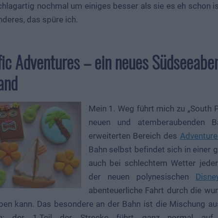
hlagartig nochmal um einiges besser als sie es eh schon i
deres, das spüre ich.
fic Adventures – ein neues Südseeabe
and
Mein 1. Weg führt mich zu „South P
neuen und atemberaubenden B
erweiterten Bereich des
Adventure
Bahn selbst befindet sich in einer 
auch bei schlechtem Wetter jede
der neuen polynesischen
Disne
abenteuerliche Fahrt durch die w
en kann. Das besondere an der Bahn ist die Mischung au
n; der 1.Teil der Strecke führt ganz normal auf