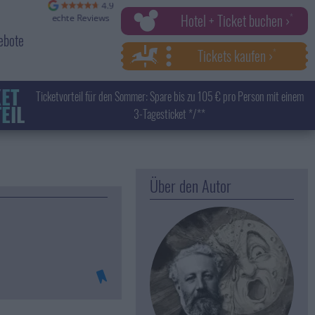
Hotel + Ticket buchen ›
ebote
Tickets kaufen ›
KET
Ticketvorteil für den Sommer: Spare bis zu 105 € pro Person mit einem
EIL
3-Tagesticket */**
Über den Autor