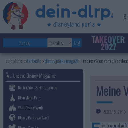
Bl
TAKEOVER
2027
startseite
disney parks magazin
>
meine vision vom disneyland
Unsere Disney Magazine
Meine V
Nachrichten & Hintergründe
Disneyland Paris
Walt Disney World
15.03.15, 21:13
Disney Parks weltweit
in traumhaft
Disney & mehr