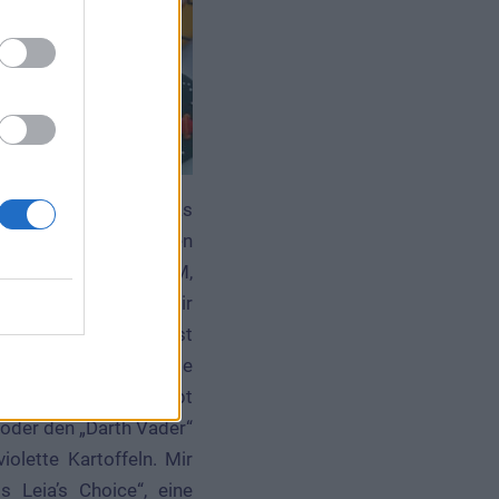
 detailgetreu. Um in das
 fahren; dort begrüßen
3PO, und ein netter CM,
der Glasfront, was mir
land bietet. So speist
ss ich schmunzeln: Die
-Filme benannt. Da gibt
 oder den „Darth Vader“
olette Kartoffeln. Mir
 Leia’s Choice“, eine