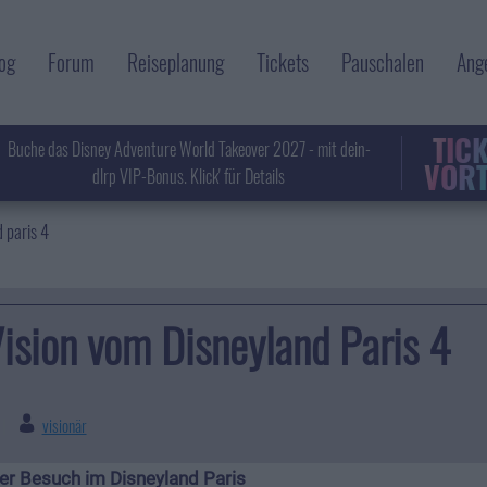
og
Forum
Reiseplanung
Tickets
Pauschalen
Ang
TIC
Buche das Disney Adventure World Takeover 2027 - mit dein-
VORT
dlrp VIP-Bonus. Klick' für Details
 paris 4
ision vom Disneyland Paris 4
visionär
|
er Besuch im Disneyland Paris