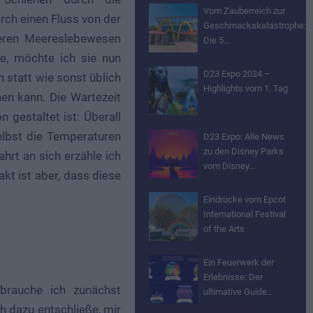
Vom Zauberreich zur
rch einen Fluss von der
Geschmackskatastrophe:
deren Meereslebewesen
Die 5…
e, möchte ich sie nun
D23 Expo 2024 –
h statt wie sonst üblich
Highlights vom 1. Tag
hen kann. Die Wartezeit
 gestaltet ist: Überall
elbst die Temperaturen
D23 Expo: Alle News
zu den Disney Parks
hrt an sich erzähle ich
vom Disney…
akt ist aber, dass diese
Eindrücke vom Epcot
International Festival
of the Arts
Ein Feuerwerk der
Erlebnisse: Der
brauche ich zunächst
ultimative Guide…
h dazu entschließe, mir