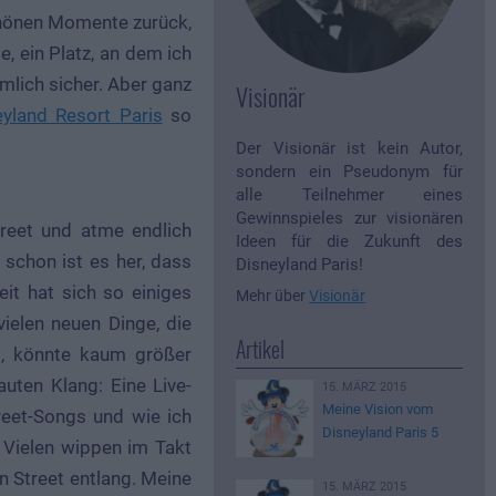
schönen Momente zurück,
e, ein Platz, an dem ich
emlich sicher. Aber ganz
Visionär
eyland Resort Paris
so
Der Visionär ist kein Autor,
sondern ein Pseudonym für
alle Teilnehmer eines
Gewinnspieles zur visionären
reet und atme endlich
Ideen für die Zukunft des
e schon ist es her, dass
Disneyland Paris!
eit hat sich so einiges
Mehr über
Visionär
vielen neuen Dinge, die
Artikel
t, könnte kaum größer
rauten Klang: Eine Live-
15. MÄRZ 2015
Meine Vision vom
reet-Songs und wie ich
Disneyland Paris 5
 Vielen wippen im Takt
n Street entlang. Meine
15. MÄRZ 2015