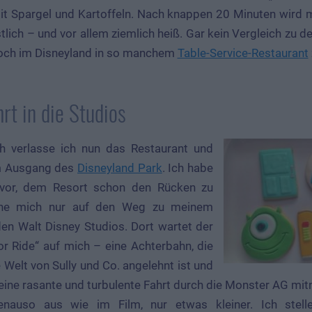
 Spargel und Kartoffeln. Nach knappen 20 Minuten wird m
östlich – und vor allem ziemlich heiß. Gar kein Vergleich zu
noch im Disneyland in so manchem
Table-Service-Restaurant
rt in die Studios
ch verlasse ich nun das Restaurant und
m Ausgang des
Disneyland Park
. Ich habe
s vor, dem Resort schon den Rücken zu
che mich nur auf den Weg zu meinem
den Walt Disney Studios. Dort wartet der
r Ride“ auf mich – eine Achterbahn, die
 Welt von Sully und Co. angelehnt ist und
eine rasante und turbulente Fahrt durch die Monster AG mi
auso aus wie im Film, nur etwas kleiner. Ich stell