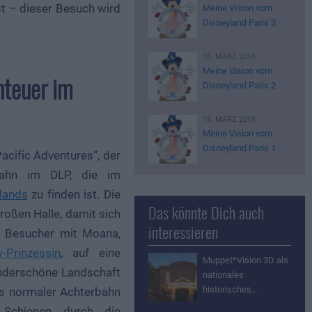
st – dieser Besuch wird
Meine Vision vom
Disneyland Paris 3
15. MÄRZ 2015
Meine Vision vom
nteuer im
Disneyland Paris 2
15. MÄRZ 2015
Meine Vision vom
Disneyland Paris 1
acific Adventures“, der
ahn im DLP, die im
lands
zu finden ist. Die
Das könnte Dich auch
großen Halle, damit sich
interessieren
r Besucher mit Moana,
y-Prinzessin
, auf eine
Muppet*Vision 3D als
underschöne Landschaft
nationales
historisches…
s normaler Achterbahn
 Schienen durch die