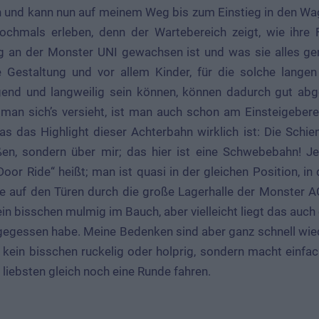
 und kann nun auf meinem Weg bis zum Einstieg in den Wa
ochmals erleben, denn der Wartebereich zeigt, wie ihre F
 an der Monster UNI gewachsen ist und was sie alles ge
 Gestaltung und vor allem Kinder, für die solche lange
gend und langweilig sein können, können dadurch gut abg
man sich’s versieht, ist man auch schon am Einsteigebe
as das Highlight dieser Achterbahn wirklich ist: Die Schie
en, sondern über mir; das hier ist eine Schwebebahn! Jet
oor Ride“ heißt; man ist quasi in der gleichen Position, in 
ie auf den Türen durch die große Lagerhalle der Monster A
ein bisschen mulmig im Bauch, aber vielleicht liegt das auch
l gegessen habe. Meine Bedenken sind aber ganz schnell wie
 kein bisschen ruckelig oder holprig, sondern macht einfach
liebsten gleich noch eine Runde fahren.