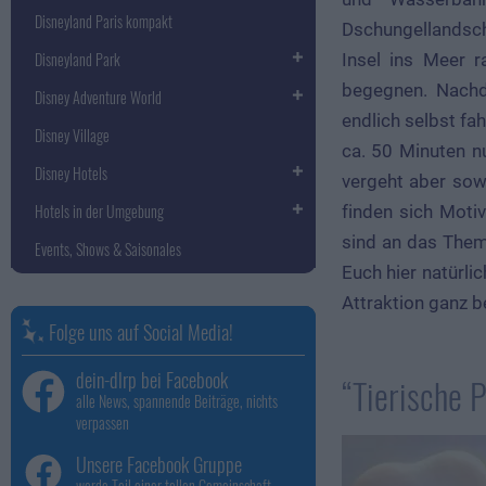
Disneyland Paris kompakt
Dschungellandscha
Disneyland Park
Insel ins Meer 
begegnen. Nachd
Disney Adventure World
endlich selbst fah
Disney Village
ca. 50 Minuten n
Disney Hotels
vergeht aber sow
Hotels in der Umgebung
finden sich Moti
sind an das Thema
Events, Shows & Saisonales
Euch hier natürlic
Attraktion ganz b
Folge uns auf Social Media!
dein-dlrp bei Facebook
“Tierische 
alle News, spannende Beiträge, nichts
verpassen
Unsere Facebook Gruppe
werde Teil einer tollen Gemeinschaft