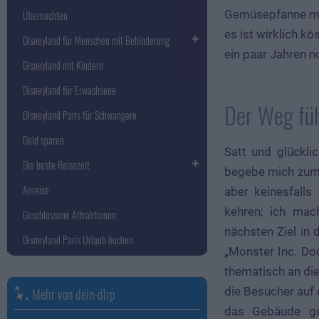
Gemüsepfanne mit
Übernachten
es ist wirklich k
Disneyland für Menschen mit Behinderung
ein paar Jahren 
Disneyland mit Kindern
Disneyland für Erwachsene
Der Weg füh
Disneyland Paris für Schwangere
Geld sparen
Satt und glückli
Die beste Reisezeit
begebe mich zu
Anreise
aber keinesfall
kehren; ich ma
Geschlossene Attraktionen
nächsten Ziel in 
Disneyland Paris Urlaub buchen
„Monster Inc. Doo
thematisch an die
die Besucher auf 
Mehr von dein-dlrp
das Gebäude gen