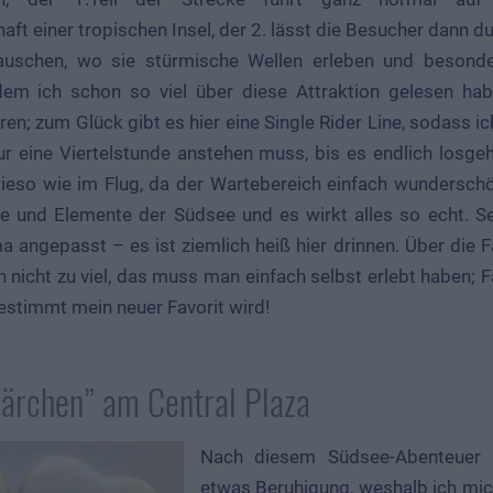
ft einer tropischen Insel, der 2. lässt die Besucher dann du
rauschen, wo sie stürmische Wellen erleben und beson
em ich schon so viel über diese Attraktion gelesen hab
ren; zum Glück gibt es hier eine Single Rider Line, sodass ic
ur eine Viertelstunde anstehen muss, bis es endlich losge
ieso wie im Flug, da der Wartebereich einfach wunderschön
ve und Elemente der Südsee und es wirkt alles so echt. S
 angepasst – es ist ziemlich heiß hier drinnen. Über die Fa
h nicht zu viel, das muss man einfach selbst erlebt haben; F
estimmt mein neuer Favorit wird!
Pärchen” am Central Plaza
Nach diesem Südsee-Abenteuer 
etwas Beruhigung, weshalb ich mic