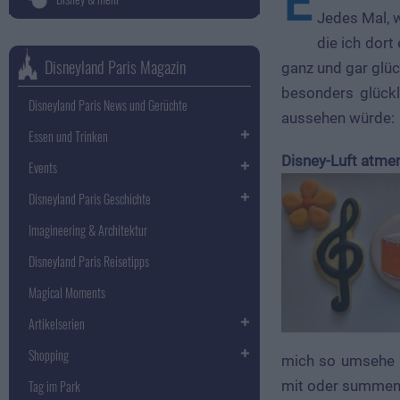
E
Jedes Mal, 
die ich dort
Disneyland Paris Magazin
ganz und gar glück
besonders glück
Disneyland Paris News und Gerüchte
aussehen würde:
Essen und Trinken
Disney-Luft atmen
Events
Disneyland Paris Geschichte
Imagineering & Architektur
Disneyland Paris Reisetipps
Magical Moments
Artikelserien
Shopping
mich so umsehe b
mit oder summen 
Tag im Park