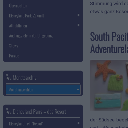
Stimmung wird sc
Übernachten
etwas ganz Beson
Disneyland Paris Zukunft
Attraktionen
South Paci
Ausflugsziele in der Umgebung
Adventurel
Shows
Parade
Monatsarchiv
Monatsarchiv
Disneyland Paris – das Resort
der Südsee begeb
Disneyland - ein "Resort"
und Wasserbah