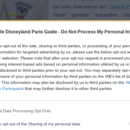
die tolle Dekoration am
Central P
Street genauer anzusehen u
Erinnerungsfotos zu schießen. 
merke ich, dass dieses Jahr wohl 
.de Disneyland Paris Guide -
Do Not Process My Personal In
Motto für die Dekoration gewählt
to opt-out of the sale, sharing to third parties, or processing of your per
 die von Susi und Strolch oder Duchesse und Thomas O’Mal
formation for targeted advertising by us, please use the below opt-out s
ngem, dass man neben der üblichen saisonalen Dekorat
r selection. Please note that after your opt-out request is processed y
ration anbringt, die jedes Jahr unterschiedlich ist und
eing interest-based ads based on personal information utilized by us or
disclosed to third parties prior to your opt-out. You may separately opt-
et, aber über die „Tierischen Pärchen“ freue ich mich be
losure of your personal information by third parties on the IAB’s list of
ch süß. Während ich ein Foto nach dem anderen schieße,
. This information may also be disclosed by us to third parties on the
IA
ummelt. Ich glaube, ich sollte langsam mal etwas essen ge
Participants
that may further disclose it to other third parties.
and – im Discoveryland
l Data Processing Opt Outs
o opt-out of the Sharing of my personal data.
er Star Wars-Reihe begebe ich mich zum