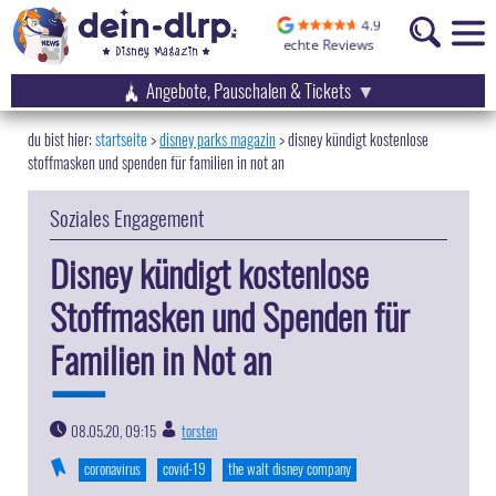
Angebote, Pauschalen & Tickets
startseite
disney parks magazin
>
disney kündigt kostenlose
stoffmasken und spenden für familien in not an
Soziales Engagement
Disney kündigt kostenlose
Stoffmasken und Spenden für
Familien in Not an
08.05.20, 09:15
torsten
|
coronavirus
covid-19
the walt disney company