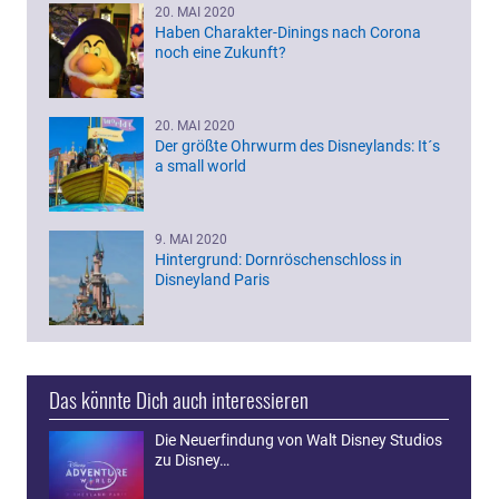
20. MAI 2020
Haben Charakter-Dinings nach Corona
noch eine Zukunft?
20. MAI 2020
Der größte Ohrwurm des Disneylands: It´s
a small world
9. MAI 2020
Hintergrund: Dornröschenschloss in
Disneyland Paris
Das könnte Dich auch interessieren
Die Neuerfindung von Walt Disney Studios
zu Disney…