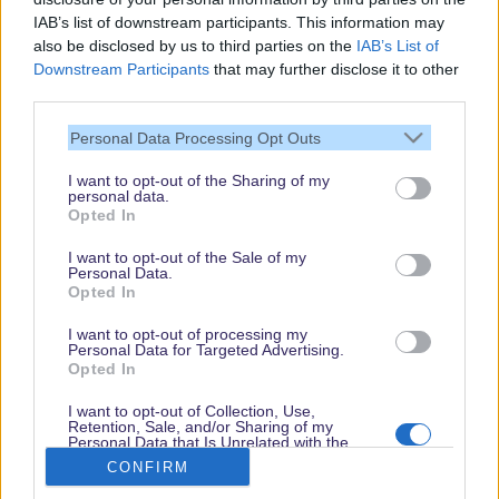
IAB’s list of downstream participants. This information may
also be disclosed by us to third parties on the
IAB’s List of
Downstream Participants
that may further disclose it to other
third parties.
Vielen Dank,
Personal Data Processing Opt Outs
dass Du unsere
Seite liest.
I want to opt-out of the Sharing of my
personal data.
Schau regelmäßig
Opted In
wieder rein!
I want to opt-out of the Sale of my
Personal Data.
Opted In
© dein-dlrp | Einige Elemente ©Disney. dein-dlrp ist ein Reiseführer für
I want to opt-out of processing my
Disneyland Paris & Walt Disney World und ist unabhängig von "The Walt
Personal Data for Targeted Advertising.
Disney Company", "EuroDisney S.C.A." oder deren Tochter- sowie
Opted In
Partnerunternehmen.
* Affiliate-Links
I want to opt-out of Collection, Use,
Retention, Sale, and/or Sharing of my
Impressum
|
Datenschutzerklärung
Personal Data that Is Unrelated with the
Purposes for which it was collected.
CONFIRM
Opted Out