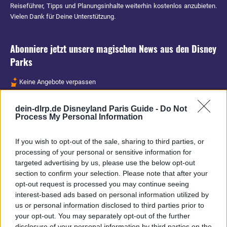
Reiseführer, Tipps und Planungsinhalte weiterhin kostenlos anzubieten.
Vielen Dank für Deine Unterstützung.
Abonniere jetzt unsere magischen News aus den
Disney
Parks
Keine Angebote verpassen
Aktuelle News
dein-dlrp.de Disneyland Paris Guide -
Do Not
Spannende Lesetipps
Process My Personal Information
Gratis und jederzeit kündbar
If you wish to opt-out of the sale, sharing to third parties, or
processing of your personal or sensitive information for
targeted advertising by us, please use the below opt-out
section to confirm your selection. Please note that after your
opt-out request is processed you may continue seeing
interest-based ads based on personal information utilized by
us or personal information disclosed to third parties prior to
your opt-out. You may separately opt-out of the further
disclosure of your personal information by third parties on the