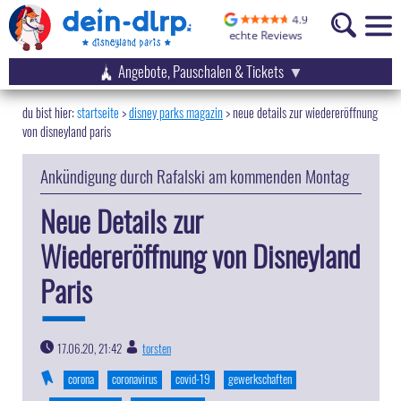
Angebote, Pauschalen & Tickets
startseite
disney parks magazin
>
neue details zur wiedereröffnung
von disneyland paris
Ankündigung durch Rafalski am kommenden Montag
Neue Details zur
Wiedereröffnung von Disneyland
Paris
17.06.20, 21:42
torsten
|
corona
coronavirus
covid-19
gewerkschaften