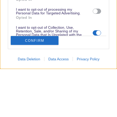
I want to opt-out of processing my
Personal Data for Targeted Advertising.
Opted In
Vielen Dank,
dass Du unsere
I want to opt-out of Collection, Use,
Retention, Sale, and/or Sharing of my
Seite liest.
Personal Data that Is Unrelated with the
Purposes for which it was collected.
Schau regelmäßig
CONFIRM
Opted Out
wieder rein!
Data Deletion
Data Access
Privacy Policy
© dein-dlrp | Einige Elemente ©Disney. dein-dlrp ist ein Reiseführer für
Disneyland Paris & Walt Disney World und ist unabhängig von "The Walt
Disney Company", "EuroDisney S.C.A." oder deren Tochter- sowie
Partnerunternehmen.
* Affiliate-Links
Impressum
|
Datenschutzerklärung