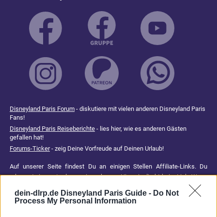
Disneyland Paris Forum
- diskutiere mit vielen anderen Disneyland Paris
Fans!
Disneyland Paris Reiseberichte
- lies hier, wie es anderen Gästen
gefallen hat!
Forums-Ticker
- zeig Deine Vorfreude auf Deinen Urlaub!
Auf unserer Seite findest Du an einigen Stellen Affiliate-Links. Du
erkennst sie am * oder an einem kurzen Hinweis direkt beim Link. Wenn
Du darüber etwas buchst oder kaufst, erhalten wir eine Provision. Für
dein-dlrp.de Disneyland Paris Guide -
Do Not
Dich entstehen dadurch keine Mehrkosten. Damit hilfst Du uns, unsere
Process My Personal Information
Reiseführer, Tipps und Planungsinhalte weiterhin kostenlos anzubieten.