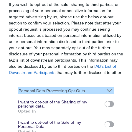
Vielen Dank für Deine Unterstützung.
If you wish to opt-out of the sale, sharing to third parties, or
processing of your personal or sensitive information for
targeted advertising by us, please use the below opt-out
Abonniere jetzt unsere magischen News aus den
Disney
section to confirm your selection. Please note that after your
Parks
opt-out request is processed you may continue seeing
interest-based ads based on personal information utilized by
Keine Angebote verpassen
us or personal information disclosed to third parties prior to
Aktuelle News
your opt-out. You may separately opt-out of the further
disclosure of your personal information by third parties on the
Spannende Lesetipps
IAB’s list of downstream participants. This information may
Gratis und jederzeit kündbar
also be disclosed by us to third parties on the
IAB’s List of
Downstream Participants
that may further disclose it to other
third parties.
Personal Data Processing Opt Outs
I want to opt-out of the Sharing of my
personal data.
Opted In
I want to opt-out of the Sale of my
Personal Data.
Opted In