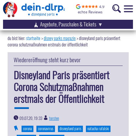
Angebote, Pauschalen & Tickets
startseite
disney parks magazin
>
disneyland paris präsentiert
corona schutzmaßnahmen erstmals der öffentlichkeit
Wiedereröffnung steht kurz bevor
Disneyland Paris präsentiert
Corona Schutzmaßnahmen
erstmals der Öffentlichkeit
09.07.20, 19:33
torsten
|
corona
coronavirus
disneyland paris
natacha rafalski