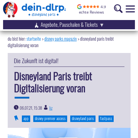
Angebote, Pauschalen & Tickets
startseite
disney parks magazin
>
disneyland paris treibt
digitalisierung voran
Die Zukunft ist digital!
Disneyland Paris treibt
Digitalisierung voran
06.07.21, 15:38
liz
|
app
disney premier access
disneyland paris
fastpass