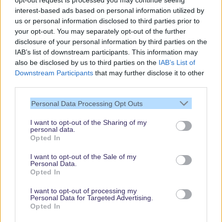
opt-out request is processed you may continue seeing
interest-based ads based on personal information utilized by
us or personal information disclosed to third parties prior to
your opt-out. You may separately opt-out of the further
disclosure of your personal information by third parties on the
IAB’s list of downstream participants. This information may
also be disclosed by us to third parties on the
IAB’s List of
Downstream Participants
that may further disclose it to other
third parties.
Vielen Dank,
Personal Data Processing Opt Outs
dass Du unsere
Seite liest.
I want to opt-out of the Sharing of my
personal data.
Schau regelmäßig
Opted In
wieder rein!
I want to opt-out of the Sale of my
Personal Data.
Opted In
© dein-dlrp | Einige Elemente ©Disney. dein-dlrp ist ein Reiseführer für
I want to opt-out of processing my
Disneyland Paris & Walt Disney World und ist unabhängig von "The Walt
Personal Data for Targeted Advertising.
Disney Company", "EuroDisney S.C.A." oder deren Tochter- sowie
Opted In
Partnerunternehmen.
* Affiliate-Links