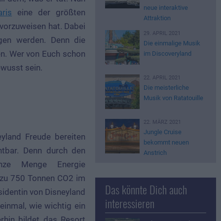
neue interaktive
ris
eine der größten
Attraktion
vorzuweisen hat. Dabei
29. APRIL 2021
agen werden. Denn die
Die einmalige Musik
en. Wer von Euch schon
im Discoveryland
ewusst sein.
22. APRIL 2021
Die meisterliche
Musik von Ratatouille
22. MÄRZ 2021
Jungle Cruise
yland Freude bereiten
bekommt neuen
chtbar. Denn durch den
Anstrich
ganze Menge Energie
s zu 750 Tonnen CO2 im
Das könnte Dich auch
esidentin von Disneyland
interessieren
inmal, wie wichtig ein
hin bildet das Resort