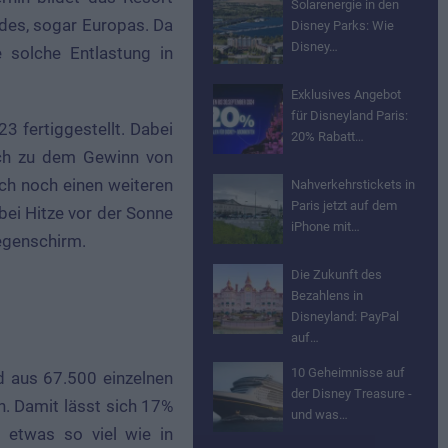
Solarenergie in den
des, sogar Europas. Da
Disney Parks: Wie
Disney…
e solche Entlastung in
Exklusives Angebot
für Disneyland Paris:
3 fertiggestellt. Dabei
20% Rabatt…
lich zu dem Gewinn von
ch noch einen weiteren
Nahverkehrstickets in
Paris jetzt auf dem
bei Hitze vor der Sonne
iPhone mit…
Regenschirm.
Die Zukunft des
Bezahlens in
Disneyland: PayPal
auf…
10 Geheimnisse auf
d aus 67.500 einzelnen
der Disney Treasure -
. Damit lässt sich 17%
und was…
 etwas so viel wie in