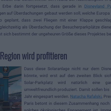
n Erbe darin fortgesetzt, dass gerade in
Disneyland Pa
gen auf Überdachungen gebaut werden soll, welche Europa 
o geplant, dass zwei Fliegen mit einer Klappe geschl
 gleichzeitig als Überdachung der Besucherparkplätze dien
ist sich bestimmt der ungeheuren Größe dieses Projektes b
Region wird profitieren
Dass diese Solaranlage nicht nur dem Disne
könnte, wird erst auf den zweiten Blick si
Solar-Parkplatz wird natürlich eine 
umweltfreundlich produziert. Damit sollen bi
Jahr eingespart werden.
Natacha Rafalski
, Pr
Paris betont in diesem Zusammenhang noch e
solches ökologisches Engagement ist. Immer