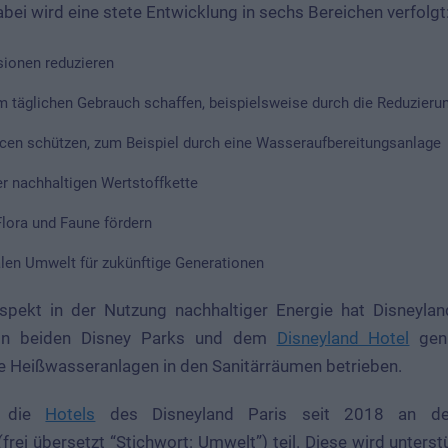
abei wird eine stete Entwicklung in sechs Bereichen verfolgt
ionen reduzieren
m täglichen Gebrauch schaffen, beispielsweise durch die Reduzierun
en schützen, zum Beispiel durch eine Wasseraufbereitungsanlage
r nachhaltigen Wertstoffkette
 Flora und Faune fördern
alen Umwelt für zukünftige Generationen
spekt in der Nutzung nachhaltiger Energie hat Disneyland 
in beiden Disney Parks und dem
Disneyland Hotel
genu
ie Heißwasseranlagen in den Sanitärräumen betrieben.
n die
Hotels
des Disneyland Paris seit 2018 an der
(frei übersetzt “Stichwort: Umwelt”) teil. Diese wird unters