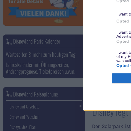
Opted 
I want t
Opted 
I want 
Advertis
Disneyland Paris Kalender
Opted 
I want t
Wartezeiten & mehr zum heutigen Tag
of my P
was col
Das Projekt, we
Jahreskalender mit Öffnungszeiten,
Opted 
wegzukommen, w
Andrangprognose, Ticketpreisen u.v.m.
Verantwortliche
maßgeschneidert a
Disneyland Reiseplanung
Disneyland Angebote
Disney legt 
Disneyland Pauschal
Der Solarpark is
Disney's Meal Plan