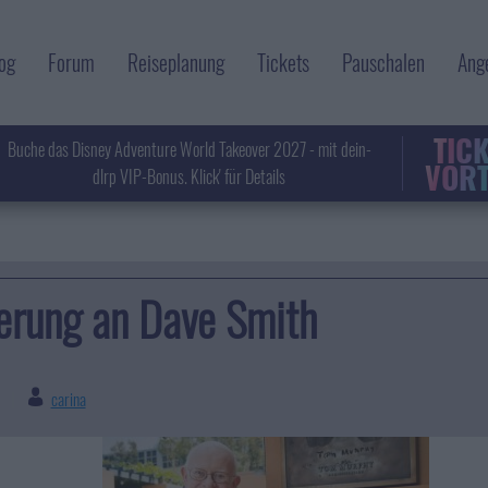
og
Forum
Reiseplanung
Tickets
Pauschalen
Ang
TIC
Buche das Disney Adventure World Takeover 2027 - mit dein-
VORT
dlrp VIP-Bonus. Klick' für Details
nerung an Dave Smith
carina
|