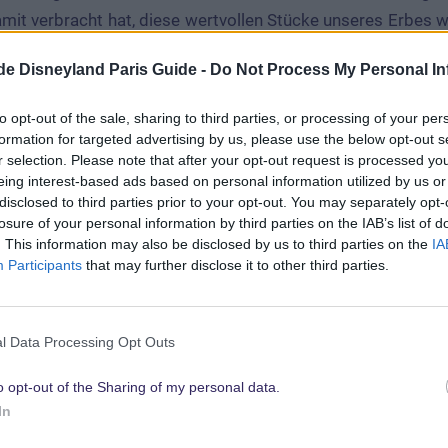
mit verbracht hat, diese wertvollen Stücke unseres Erbes w
lten, und sie in einen Kontext stellt, um unsere Geschichte
.de Disneyland Paris Guide -
Do Not Process My Personal In
echte Disney-Legende, und wir sind ihm zu verdanken,
, greifbare Verbindung zu unserer Vergangenheit aufgebau
to opt-out of the sale, sharing to third parties, or processing of your per
iriert.”
formation for targeted advertising by us, please use the below opt-out s
r selection. Please note that after your opt-out request is processed y
eing interest-based ads based on personal information utilized by us or
ve Smith: Walt Disney Company
disclosed to third parties prior to your opt-out. You may separately opt-
losure of your personal information by third parties on the IAB’s list of
. This information may also be disclosed by us to third parties on the
IA
Participants
that may further disclose it to other third parties.
l Data Processing Opt Outs
o opt-out of the Sharing of my personal data.
In