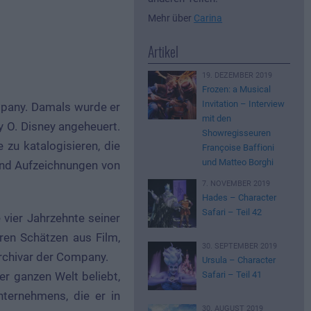
Mehr über
Carina
Artikel
19. DEZEMBER 2019
Frozen: a Musical
Invitation – Interview
ompany. Damals wurde er
mit den
 O. Disney angeheuert.
Showregisseuren
 zu katalogisieren, die
Françoise Baffioni
und Matteo Borghi
 und Aufzeichnungen von
7. NOVEMBER 2019
Hades – Character
Safari – Teil 42
 vier Jahrzehnte seiner
ren Schätzen aus Film,
30. SEPTEMBER 2019
Archivar der Company.
Ursula – Character
Safari – Teil 41
r ganzen Welt beliebt,
ternehmens, die er in
30. AUGUST 2019