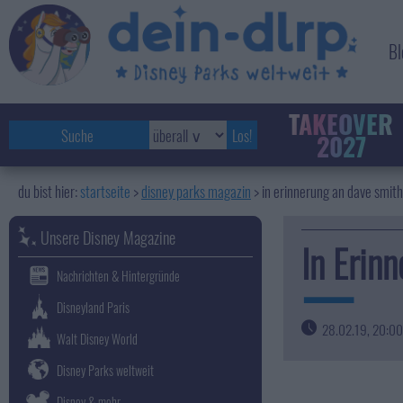
Bl
TAKEOVER
2027
startseite
disney parks magazin
>
in erinnerung an dave smith
Unsere Disney Magazine
In Erin
Nachrichten & Hintergründe
Disneyland Paris
28.02.19, 20:00
Walt Disney World
Disney Parks weltweit
Disney & mehr