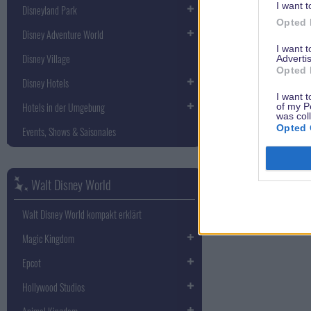
I want t
Disneyland Park
Opted 
Disney Adventure World
I want 
Disney Village
Advertis
Opted 
Disney Hotels
I want t
Hotels in der Umgebung
of my P
was col
Opted 
Events, Shows & Saisonales
Walt Disney World
Walt Disney World kompakt erklärt
Magic Kingdom
Epcot
Hollywood Studios