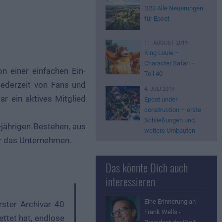
D23 Alle Neuerungen
für Epcot
11. AUGUST 2019
King Louie –
Character Safari –
n einer einfachen Ein-
Teil 40
ederzeit von Fans und
4. JULI 2019
ar ein aktives Mitglied
Epcot under
construction – erste
Schließungen und
-jährigen Bestehen, aus
weitere Umbauten
ür das Unternehmen.
Das könnte Dich auch
interessieren
Eine Erinnerung an
ster Archivar 40
Frank Wells -
ttet hat, endlose