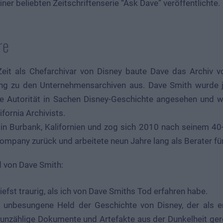
ner beliebten Zeitschriftenserie “Ask Dave” veröffentlichte.
re
eit als Chefarchivar von Disney baute Dave das Archiv vo
ng zu den Unternehmensarchiven aus. Dave Smith wurde j
die Autorität in Sachen Disney-Geschichte angesehen und w
ifornia Archivists.
 in Burbank, Kalifornien und zog sich 2010 nach seinem 40
ompany zurück und arbeitete neun Jahre lang als Berater f
d von Dave Smith:
utiefst traurig, als ich von Dave Smiths Tod erfahren habe.
 unbesungene Held der Geschichte von Disney, der als er
 unzählige Dokumente und Artefakte aus der Dunkelheit gere