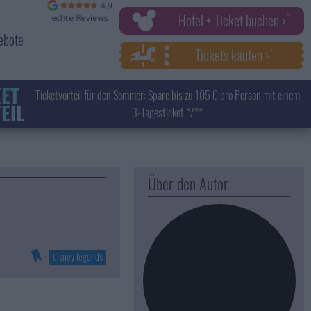
Hotel + Ticket buchen ›
ebote
Tickets kaufen ›
KET
Ticketvorteil für den Sommer: Spare bis zu 105 € pro Person mit einem
EIL
3-Tagesticket */**
Über den Autor
disney legends