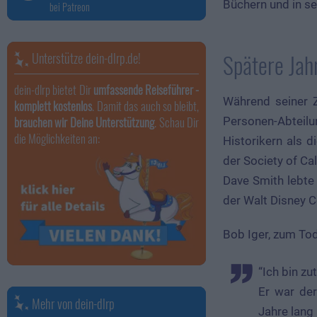
Büchern und in sei
bei Patreon
Unterstütze dein-dlrp.de!
Spätere Jah
dein-dlrp bietet Dir
umfassende Reiseführer -
Während seiner Z
komplett kostenlos
. Damit das auch so bleibt,
brauchen wir Deine Unterstützung
. Schau Dir
Personen-Abteilu
die Möglichkeiten an:
Historikern als 
der Society of Cal
Dave Smith lebte
der Walt Disney C
Bob Iger, zum To
“Ich bin z
Er war der
Mehr von dein-dlrp
Jahre lang