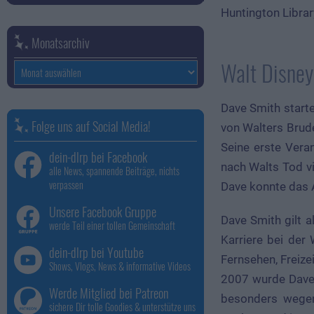
Huntington Librar
Monatsarchiv
Walt Disne
Monatsarchiv
Dave Smith start
Folge uns auf Social Media!
von Walters Brud
Seine erste Veran
dein-dlrp bei Facebook
nach Walts Tod vi
alle News, spannende Beiträge, nichts
verpassen
Dave konnte das A
Unsere Facebook Gruppe
Dave Smith gilt a
werde Teil einer tollen Gemeinschaft
Karriere bei der
dein-dlrp bei Youtube
Fernsehen, Freize
Shows, Vlogs, News & informative Videos
2007 wurde Dave 
Werde Mitglied bei Patreon
besonders wegen
sichere Dir tolle Goodies & unterstütze uns