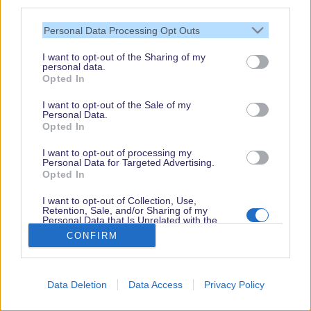
third parties.
Disneyland Paris Reiseberichte
- lies hier, wie es anderen Gästen
gefallen hat!
Personal Data Processing Opt Outs
Forums-Ticker
- zeig Deine Vorfreude auf Deinen Urlaub!
I want to opt-out of the Sharing of my
Auf unserer Seite findest Du an einigen Stellen Affiliate-Links. Du
personal data.
Opted In
erkennst sie am * oder an einem kurzen Hinweis direkt beim Link. Wenn
Du darüber etwas buchst oder kaufst, erhalten wir eine Provision. Für
I want to opt-out of the Sale of my
Dich entstehen dadurch keine Mehrkosten. Damit hilfst Du uns, unsere
Personal Data.
Reiseführer, Tipps und Planungsinhalte weiterhin kostenlos anzubieten.
Opted In
Vielen Dank für Deine Unterstützung.
I want to opt-out of processing my
Personal Data for Targeted Advertising.
Opted In
Abonniere jetzt unsere magischen News aus den
Disney
Parks
I want to opt-out of Collection, Use,
Retention, Sale, and/or Sharing of my
Personal Data that Is Unrelated with the
Keine Angebote verpassen
Purposes for which it was collected.
CONFIRM
Opted Out
Aktuelle News
Spannende Lesetipps
Data Deletion
Data Access
Privacy Policy
Gratis und jederzeit kündbar