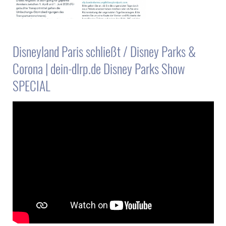
Disneyland Paris schließt / Disney Parks &
Corona | dein-dlrp.de Disney Parks Show
SPECIAL