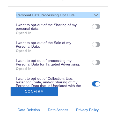
third parties.
Vielen Dank,
Personal Data Processing Opt Outs
dass Du unsere
Seite liest.
I want to opt-out of the Sharing of my
personal data.
Schau regelmäßig
Opted In
wieder rein!
I want to opt-out of the Sale of my
Personal Data.
Opted In
© dein-dlrp | Einige Elemente ©Disney. dein-dlrp ist ein Reiseführer für
I want to opt-out of processing my
Disneyland Paris & Walt Disney World und ist unabhängig von "The Walt
Personal Data for Targeted Advertising.
Disney Company", "EuroDisney S.C.A." oder deren Tochter- sowie
Opted In
Partnerunternehmen.
* Affiliate-Links
I want to opt-out of Collection, Use,
Retention, Sale, and/or Sharing of my
Impressum
|
Datenschutzerklärung
Personal Data that Is Unrelated with the
Purposes for which it was collected.
CONFIRM
Opted Out
Data Deletion
Data Access
Privacy Policy