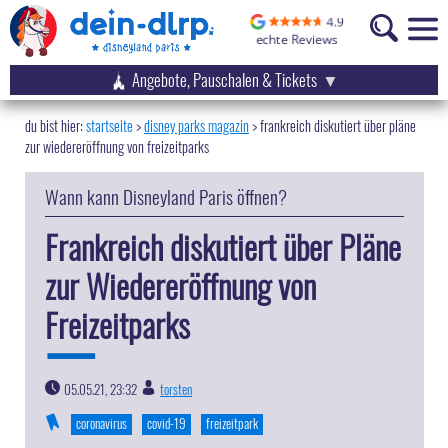
Angebote, Pauschalen & Tickets
startseite
disney parks magazin
>
frankreich diskutiert über pläne
zur wiedereröffnung von freizeitparks
Wann kann Disneyland Paris öffnen?
Frankreich diskutiert über Pläne
zur Wiedereröffnung von
Freizeitparks
05.05.21, 23:32
torsten
|
coronavirus
covid-19
freizeitpark