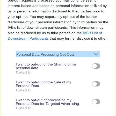
opt-out request is processed you may continue seeing
interest-based ads based on personal information utilized by
us or personal information disclosed to third parties prior to
your opt-out. You may separately opt-out of the further
disclosure of your personal information by third parties on the
IAB’s list of downstream participants. This information may
also be disclosed by us to third parties on the
IAB’s List of
Downstream Participants
that may further disclose it to other
third parties.
Vielen Dank,
Personal Data Processing Opt Outs
dass Du unsere
Seite liest.
I want to opt-out of the Sharing of my
personal data.
Schau regelmäßig
Opted In
wieder rein!
I want to opt-out of the Sale of my
Personal Data.
Opted In
© dein-dlrp | Einige Elemente ©Disney. dein-dlrp ist ein Reiseführer für
I want to opt-out of processing my
Disneyland Paris & Walt Disney World und ist unabhängig von "The Walt
Personal Data for Targeted Advertising.
Disney Company", "EuroDisney S.C.A." oder deren Tochter- sowie
Opted In
Partnerunternehmen.
* Affiliate-Links