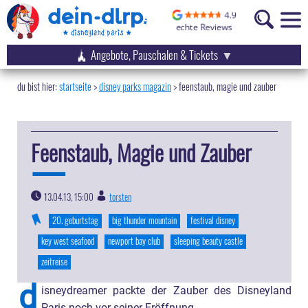
Angebote, Pauschalen & Tickets
startseite
disney parks magazin
>
feenstaub, magie und zauber
Feenstaub, Magie und Zauber
13.04.13, 15:00
torsten
|
20. geburtstag
big thunder mountain
festival disney
key west seafood
newport bay club
sleeping beauty castle
zeitreise
d
isneydreamer packte der Zauber des Disneyland