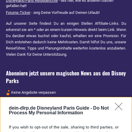
Disneyland Paris Reiseberichte
- lies hier, wie es anderen Gästen
gefallen hat!
Forums-Ticker
- zeig Deine Vorfreude auf Deinen Urlaub!
Auf unserer Seite findest Du an einigen Stellen Affiliate-Links. Du
erkennst sie am * oder an einem kurzen Hinweis direkt beim Link. Wenn
Du darüber etwas buchst oder kaufst, erhalten wir eine Provision. Für
Dich entstehen dadurch keine Mehrkosten. Damit hilfst Du uns, unsere
Reiseführer, Tipps und Planungsinhalte weiterhin kostenlos anzubieten.
Vielen Dank für Deine Unterstützung.
Abonniere jetzt unsere magischen News aus den
Disney
Parks
Keine Angebote verpassen
Aktuelle News
dein-dlrp.de Disneyland Paris Guide -
Do Not
Spannende Lesetipps
Process My Personal Information
Gratis und jederzeit kündbar
If you wish to opt-out of the sale, sharing to third parties, or