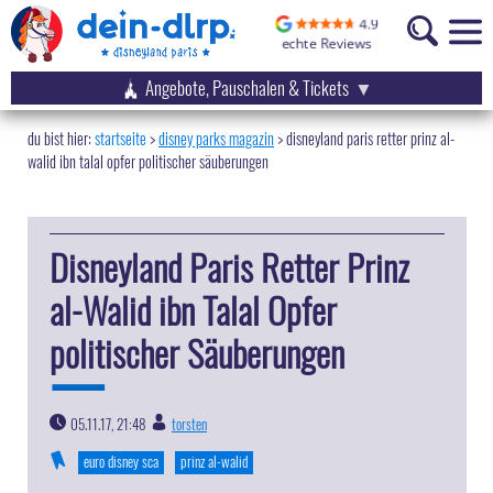
Angebote, Pauschalen & Tickets
startseite
disney parks magazin
>
disneyland paris retter prinz al-
walid ibn talal opfer politischer säuberungen
Disneyland Paris Retter Prinz
al-Walid ibn Talal Opfer
politischer Säuberungen
05.11.17, 21:48
torsten
|
euro disney sca
prinz al-walid