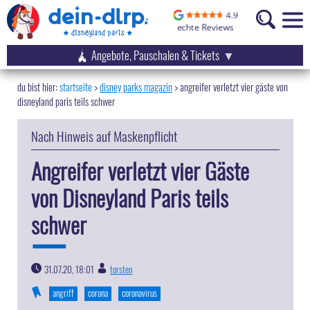
Angebote, Pauschalen & Tickets
startseite
disney parks magazin
>
angreifer verletzt vier gäste von
disneyland paris teils schwer
Nach Hinweis auf Maskenpflicht
Angreifer verletzt vier Gäste
von Disneyland Paris teils
schwer
31.07.20, 18:01
torsten
|
angriff
corona
coronavirus