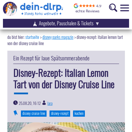
Angebote, Pauschalen & Tickets
startseite
disney parks magazin
>
disney-rezept: italian lemon tart
von der disney cruise line
Ein Rezept für laue Spätsommerabende
Disney-Rezept: Italian Lemon
Tart von der Disney Cruise Line
25.08.20, 16:12
lara
|
disney cruise line
disney-rezept
kuchen