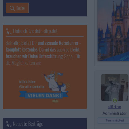
Suche
Unterstütze dein-dlrp.de!
dein-dlrp bietet Dir
umfassende Reiseführer -
komplett kostenlos
. Damit das auch so bleibt,
brauchen wir Deine Unterstützung
. Schau Dir
die Möglichkeiten an:
dörthe
Administrator
Teammitglied
Neueste Beiträge