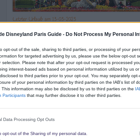
.de Disneyland Paris Guide -
Do Not Process My Personal In
to opt-out of the sale, sharing to third parties, or processing of your per
formation for targeted advertising by us, please use the below opt-out s
r selection. Please note that after your opt-out request is processed y
eing interest-based ads based on personal information utilized by us or
disclosed to third parties prior to your opt-out. You may separately opt-
losure of your personal information by third parties on the IAB’s list of
. This information may also be disclosed by us to third parties on the
IA
Participants
that may further disclose it to other third parties.
25 März 2015
Oh ich freue mich schon sehr auf deinen Bericht&die Fotos!
l Data Processing Opt Outs
Liebe Grüße,
o opt-out of the Sharing of my personal data.
Vany
en