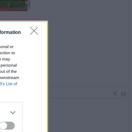
formation
sonal or
ection to
ou may
 personal
out of the
 downstream
B’s List of
#3