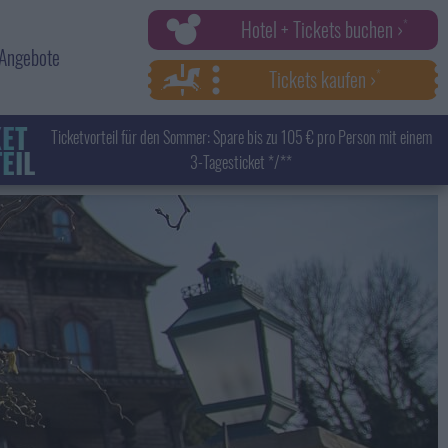
Hotel + Tickets buchen ›
Angebote
Tickets kaufen ›
KET
Ticketvorteil für den Sommer: Spare bis zu 105 € pro Person mit einem
EIL
3-Tagesticket */**