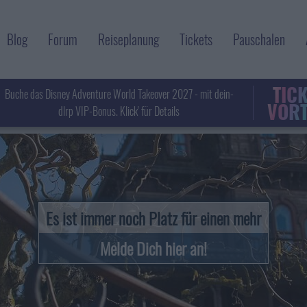
Blog
Forum
Reiseplanung
Tickets
Pauschalen
TIC
Buche das Disney Adventure World Takeover 2027 - mit dein-
VORT
dlrp VIP-Bonus. Klick' für Details
Es ist immer noch Platz für einen mehr
Melde Dich hier an!