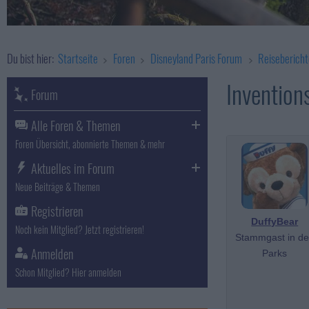
Du bist hier:
Startseite
Foren
Disneyland Paris Forum
Reisebericht
Invention
Forum
Alle Foren & Themen
Foren Übersicht, abonnierte Themen & mehr
Aktuelles im Forum
Neue Beiträge & Themen
Registrieren
DuffyBear
Noch kein Mitglied? Jetzt registrieren!
Stammgast in d
Anmelden
Parks
Schon Mitglied? Hier anmelden