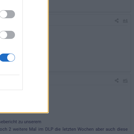
#4
#5
sebericht zu unserem
r noch 2 weitere Mal im DLP die letzten Wochen aber auch diese