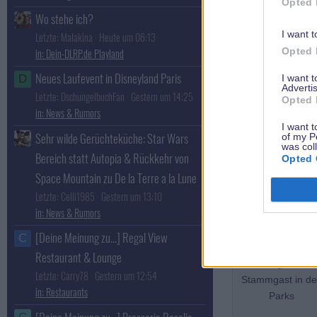
Opted 
Parks
Wo stehe ich?
I want t
Letzte: Malakina
Heute um 06:13
Opted 
Dein-DLRP.de Playland
Neues Laufevent in Disneyland Paris
I want 
D
Advertis
Letzte: DschungelbuchFan
Gestern um 14:25
Opted 
News & Rumors
Cinderella
I want t
Sehr wilde Gerüchteküche: Star Wars
of my P
Stammgast in d
was col
Parks
Bereich statt Autopia & Rückkehr von
Opted 
Space Mountain zu De la Terre a la Lune
Letzte: Celli1985
Gestern um 13:10
News & Rumors
[Deine Meinung zu...] Regal View
C
Restaurant & Lounge
DuffyBear
Letzte: Carry78
Gestern um 12:54
Stammgast in d
Restaurants
Parks