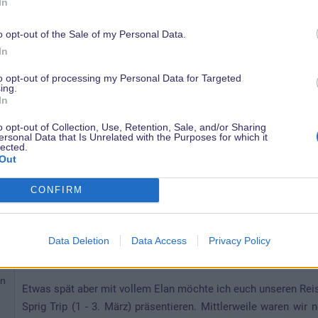
In
o opt-out of the Sale of my Personal Data.
27 März 2015
In
Ein Herzliches Willkommen Zurück
to opt-out of processing my Personal Data for Targeted
ing.
Ich freue mich schon auf den Bericht und die vielen Fotos
In
o opt-out of Collection, Use, Retention, Sale, and/or Sharing
ersonal Data that Is Unrelated with the Purposes for which it
en
lected.
Out
CONFIRM
12 April 2015
.
.
Data Deletion
Data Access
Privacy Policy
Hallo liebe Disney Fans ☆*･゜ﾟ･*(^O^)/*･゜ﾟ･*☆
en
Etwas spät aber mit vollem Elan möchte ich euch unseren Rei
Sprig Trip (1 - 3. März) präsentieren. Mittlerweile waren wi