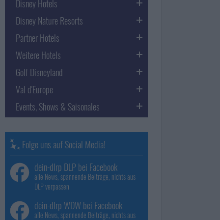
Disney Hotels
Disney Nature Resorts
Partner Hotels
Weitere Hotels
Golf Disneyland
Val d'Europe
Events, Shows & Saisonales
Folge uns auf Social Media!
dein-dlrp DLP bei Facebook
alle News, spannende Beiträge, nichts aus
DLP verpassen
dein-dlrp WDW bei Facebook
alle News, spannende Beiträge, nichts aus