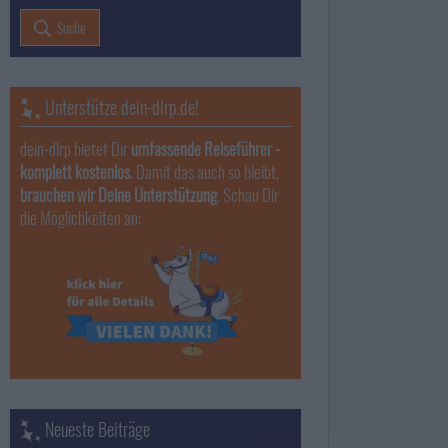
Suche
Unterstütze dein-dlrp.de!
dein-dlrp bietet Dir
umfassende Reiseführer -
komplett kostenlos
. Damit das auch so bleibt,
brauchen wir Deine Unterstützung
. Schau Dir
die Möglichkeiten an:
Neueste Beiträge