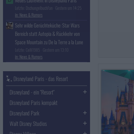
Neues Laufevent in Disneyland Paris
D
Letzte: DschungelbuchFan
Gestern um 14:25
News & Rumors
Sehr wilde Gerüchteküche: Star Wars
Bereich statt Autopia & Rückkehr von
Space Mountain zu De la Terre a la Lune
Letzte: Celli1985
Gestern um 13:10
News & Rumors
Disneyland Paris - das Resort
Disneyland - ein "Resort"
Disneyland Paris kompakt
Disneyland Park
Walt Disney Studios
Disney Village