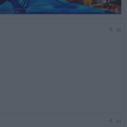
#2
#3