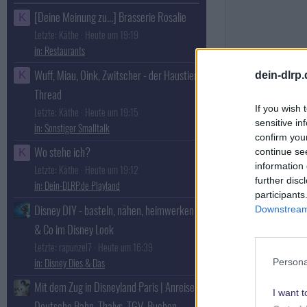
[Deine Meinung zu...] Brasserie Rosalie
K
Letzte: Käthe
Heute um 19:19
Restaurants
Wuff, Miau, Oink, Zwitscher - der Haustier
K
dein-dlrp
Thread
If you wish 
Letzte: Käthe
Heute um 19:15
sensitive in
Sonstiger Smalltalk
confirm you
Wo stehe ich?
continue se
K
information 
Letzte: Käthe
Heute um 19:12
further disc
Dein-DLRP.de Playland
participants
Disney DIY - basteln, nähen, heimwerken
Downstream 
& Co im Disney Look
Letzte: rapunzel7
Heute um 16:39
Disney Dies & Das
Persona
Mit dem Zug in Disneyland Paris | Anreise,
I want t
Deutsche Bahn, Thalys, TGV, Buchen,