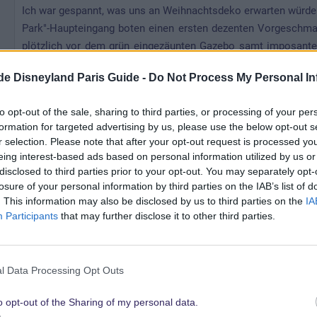
Ich war gespannt, was uns an Weihnachtsdeko erwarten würde.
Park"-Haupteingang boten einen ersten dezenten Vorgeschmack
plötzlich vor dem grün eingezäunten Gazebo samt imposant
Ein Cast Member versperrte uns mit ausgestreckten Armen
.de Disneyland Paris Guide -
Do Not Process My Personal In
verbeirollte - es war das Polizeiauto. Wir ergriffen die Chan
dem Weg dorthin roch es auf der Main Street besonders lecke
to opt-out of the sale, sharing to third parties, or processing of your per
bekam. Im Discoveryland spendierte ich ihm einen Eimer Pop
formation for targeted advertising by us, please use the below opt-out s
hängen konnte. Wir zogen uns ein Fastpass-Ticket für "B
r selection. Please note that after your opt-out request is processed y
Vorstellung der "Jedi Training Academy" die Geheimnisse de
eing interest-based ads based on personal information utilized by us or
mein Patenkind auf die Idee, den Oktopus mit einem Stück 
disclosed to third parties prior to your opt-out. You may separately opt-
losure of your personal information by third parties on the IAB’s list of
und überhaupt war es jetzt Zeit für die "Jedi Training Aca
. This information may also be disclosed by us to third parties on the
IA
bewunderten die Künste der jungen Padawane. Der Blick von m
Participants
that may further disclose it to other third parties.
uns auf der Bühne stand, war unbezahlbar!!
Bei "Star Traders" hatte ich den Auftrag, für einen Kumpel 
l Data Processing Opt Outs
Lightyear". Unsere Fastpass-Tickets versprachen eine kurze W
Lightyear-Figur. Innen war es ziemlich heiß und irgendwan
o opt-out of the Sharing of my personal data.
geriet. Und so war es auch - nichts ging mehr. Nach ei