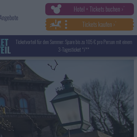
Hotel + Tickets buchen ›
Angebote
Tickets kaufen ›
KET
Ticketvorteil für den Sommer: Spare bis zu 105 € pro Person mit einem
EIL
3-Tagesticket */**