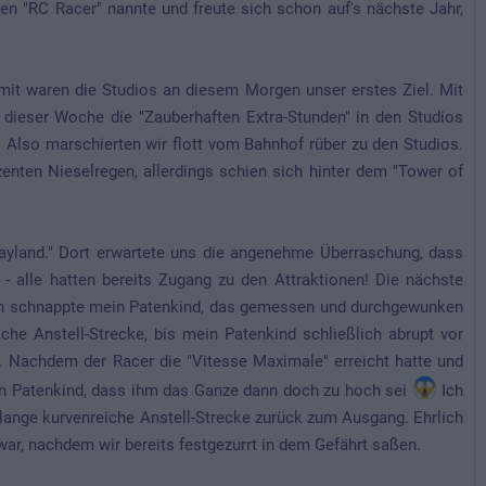
en "RC Racer" nannte und freute sich schon auf's nächste Jahr,
omit waren die Studios an diesem Morgen unser erstes Ziel. Mit
dieser Woche die "Zauberhaften Extra-Stunden" in den Studios
 Also marschierten wir flott vom Bahnhof rüber zu den Studios.
nten Nieselregen, allerdings schien sich hinter dem "Tower of
Playland." Dort erwartete uns die angenehme Überraschung, dass
- alle hatten bereits Zugang zu den Attraktionen! Die nächste
 Ich schnappte mein Patenkind, das gemessen und durchgewunken
iche Anstell-Strecke, bis mein Patenkind schließlich abrupt vor
". Nachdem der Racer die "Vitesse Maximale" erreicht hatte und
in Patenkind, dass ihm das Ganze dann doch zu hoch sei
Ich
, lange kurvenreiche Anstell-Strecke zurück zum Ausgang. Ehrlich
 war, nachdem wir bereits festgezurrt in dem Gefährt saßen.