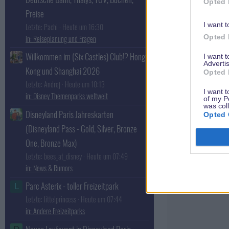
Opted 
Preise
I want t
Letzte: Pachi
Heute um 16:30
Opted 
Reiseplanung und Fragen
Willkommen im (Six Castles) Club!? Hong
I want 
Advertis
Kong und Shanghai 2026
Opted 
Letzte: Andrej
Heute um 10:13
I want t
Disney Themenparks weltweit
of my P
was col
Disneyland Paris Jahreskarten
Opted 
(Disneyland Pass - Gold, Silver, Bronze
One, Bronze Max)
Letzte: bees_at_disney
Heute um 07:49
News & Rumors
Parc Asterix - toller Freizeitpark
L
Letzte: littelprincess
Heute um 07:44
Andere Freizeitparks