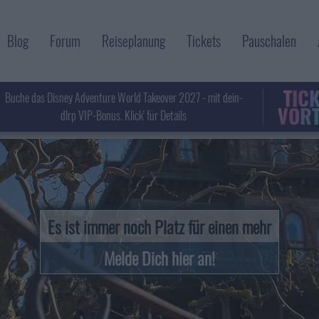
Blog
Forum
Reiseplanung
Tickets
Pauschalen
TIC
Buche das Disney Adventure World Takeover 2027 - mit dein-
VORT
dlrp VIP-Bonus. Klick' für Details
Es ist immer noch Platz für einen mehr
Melde Dich hier an!