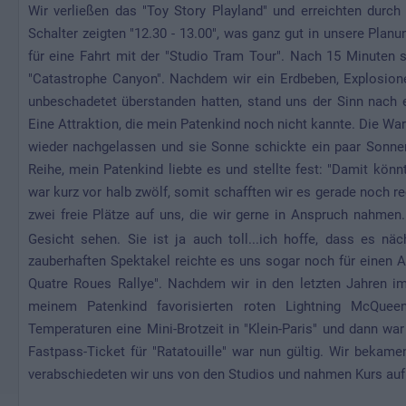
Wir verließen das "Toy Story Playland" und erreichten durc
Schalter zeigten "12.30 - 13.00", was ganz gut in unsere Plan
für eine Fahrt mit der "Studio Tram Tour". Nach 15 Minuten 
"Catastrophe Canyon". Nachdem wir ein Erdbeben, Explosio
unbeschadetet überstanden hatten, stand uns der Sinn nach 
Eine Attraktion, die mein Patenkind noch nicht kannte. Die War
wieder nachgelassen und sie Sonne schickte ein paar Sonne
Reihe, mein Patenkind liebte es und stellte fest: "Damit kön
war kurz vor halb zwölf, somit schafften wir es gerade noch r
zwei freie Plätze auf uns, die wir gerne in Anspruch nahme
Gesicht sehen. Sie ist ja auch toll...ich hoffe, dass es nä
zauberhaften Spektakel reichte es uns sogar noch für einen A
Quatre Roues Rallye". Nachdem wir in den letzten Jahren im
meinem Patenkind favorisierten roten Lightning McQue
Temperaturen eine Mini-Brotzeit in "Klein-Paris" und dann war
Fastpass-Ticket für "Ratatouille" war nun gültig. Wir beka
verabschiedeten wir uns von den Studios und nahmen Kurs auf