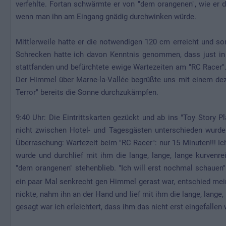
verfehlte. Fortan schwärmte er von "dem orangenen", wie er d
wenn man ihn am Eingang gnädig durchwinken würde.
Mittlerweile hatte er die notwendigen 120 cm erreicht und s
Schrecken hatte ich davon Kenntnis genommen, dass just in 
stattfanden und befürchtete ewige Wartezeiten am "RC Racer".
Der Himmel über Marne-la-Vallée begrüßte uns mit einem deze
Terror" bereits die Sonne durchzukämpfen.
9:40 Uhr: Die Eintrittskarten gezückt und ab ins "Toy Story 
nicht zwischen Hotel- und Tagesgästen unterschieden wurde 
Überraschung: Wartezeit beim "RC Racer": nur 15 Minuten!!!
wurde und durchlief mit ihm die lange, lange, lange kurvenre
"dem orangenen" stehenblieb. "Ich will erst nochmal schauen
ein paar Mal senkrecht gen Himmel gerast war, entschied me
nickte, nahm ihn an der Hand und lief mit ihm die lange, lange
gesagt war ich erleichtert, dass ihm das nicht erst eingefallen