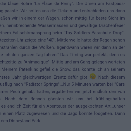
h die blaue Röhre "La Place de Rémy". Die Uhren am Fastpass-
ung passte. Wir holten uns die Tickets und entschieden uns dann
saßen wir in einem der Wagen, schön mittig, für beste Sicht im
nen, herinbrechende Wassermassen und gewaltige Drachenfeuer
einem Fallschirmabsprung beim "Toy Soldiers Parachute Drop".
tezeiten-Uhr zeigte eine "40". Mittlerweile hatte der Regen schon
nstrahlen durch die Wolken. Irgendwann waren wir dann an der
nte ich den ganzen Tag fahren." Das Timing war perfekt, denn es
echtzeitig zu "Animagique". Mittig und am Gang gelegen warteten
n. Meinem Patenkind gefiel die Show, das konnte ich an seinem
chstes Jahr gleichwertigen Ersatz dafür gibt
Nach diesem
usflug nach "Radiator Springs"...Nur 5 Minuten warten bei "Cars
mer Pech gehabt hatten, ergatterten wir jetzt endlich den von
en. Nach dem Rennen gönnten wir uns bei frühlingshaften
 es endlich Zeit für ein Abenteuer der ausgekochten Art...unser
men einen Platz zugewiesen und die Jagd konnte losgehen. Dann
 den Disneyland Park.