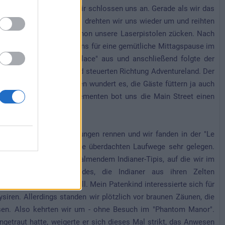
 auf den Ausgang und wir schlossen uns an. Gerade als wir das
es wieder OK :bang: Also drehten wir uns wieder um und reihten
konnten wir dann aber schon unsere Laserpistolen zücken. Nach
en und wir entschieden uns für eine gemütliche Mittagspause im
m "Boardwalk Candy Palace" aus und anschließend folgte der
t gelaunten Bewohner und steuerten Richtung Adventureland. Der
Möwen-Problem...aber wen wundert es, die Gäste füttern ja auch
d weihnachtlichen Dekoelementen bot uns die Main Street einen
er in alle Himmelsrichtungen rennen und wir fanden in der "Le
haupt kamen uns jetzt die überdachten Laufwege sehr gelegen.
 und erst recht die qualmendem Indianer-Tipis, auf die wir im
rsuch meines Patenkindes, die Indianer aus ihren Zelten
 Kurs auf den Boot Hill. Mein Patenkind interessierte sich für
siren. Allerdings standen wir plötzlich vor braunen Zäunen, die
ssen. Also kehrten wir um - ohne Besuch im "Phantom Manor".
etraut hatte, weigerte er sich dieses Mal strikt, das Anwesen