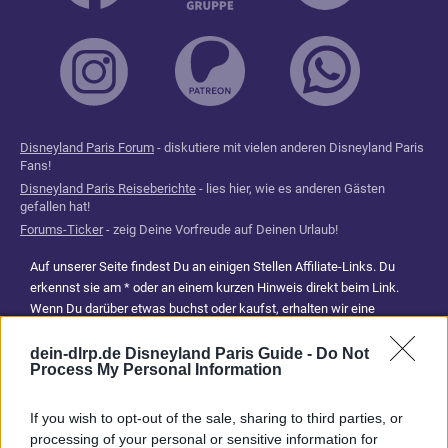
Disneyland Paris Forum
- diskutiere mit vielen anderen Disneyland Paris
Fans!
Disneyland Paris Reiseberichte
- lies hier, wie es anderen Gästen
gefallen hat!
Forums-Ticker
- zeig Deine Vorfreude auf Deinen Urlaub!
Auf unserer Seite findest Du an einigen Stellen Affiliate-Links. Du
erkennst sie am * oder an einem kurzen Hinweis direkt beim Link.
Wenn Du darüber etwas buchst oder kaufst, erhalten wir eine
Provision. Für Dich entstehen dadurch keine Mehrkosten. Damit hilfst
Du uns, unsere Reiseführer, Tipps und Planungsinhalte weiterhin
dein-dlrp.de Disneyland Paris Guide -
Do Not
Process My Personal Information
kostenlos anzubieten. Vielen Dank für Deine Unterstützung.
Abonniere jetzt unsere magischen News aus den
Disney
If you wish to opt-out of the sale, sharing to third parties, or
Parks
processing of your personal or sensitive information for