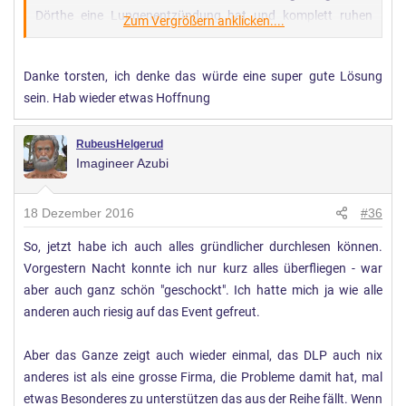
Dörthe eine Lungenentzündung hat und komplett ruhen
Zum Vergrößern anklicken....
musste.
Vom Arzt her durften wir erst heute wieder fahren.
Danke torsten, ich denke das würde eine super gute Lösung
sein. Hab wieder etwas Hoffnung
Nun sind wir hier wieder in Mainz angekommen, ich liefer
aber Dörthe nur schnell ab und muss dann direkt weiter
RubeusHelgerud
nach Neustadt an der Weinstraße, weil heute einer meiner
Imagineer Azubi
ältesten Freunde seinen 40. feiert.
Ich werden morgen antworten und im Laufe der Woche
18 Dezember 2016
#36
schauen wir nochmal, was wir eventuell noch abgespeckt
So, jetzt habe ich auch alles gründlicher durchlesen können.
machen können, vielleicht wirklich wenigstens ein Treffen
Vorgestern Nacht konnte ich nur kurz alles überfliegen - war
ohne größere Essen, weil die einfach nicht reserbierbar sind
aber auch ganz schön "geschockt". Ich hatte mich ja wie alle
zur Zeit, aber wenigstens mit der Parkrally oder so.
anderen auch riesig auf das Event gefreut.
Ich kann aber noch nichts versprechen, wir besprechen das
erst mal und melden uns dann!
Aber das Ganze zeigt auch wieder einmal, das DLP auch nix
anderes ist als eine grosse Firma, die Probleme damit hat, mal
etwas Besonderes zu unterstützen das aus der Reihe fällt. Wenn