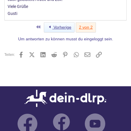
Viele Grüße
Gusti
Erste
Vorherige
2 von 2
Um antworten zu können musst du eingeloggt sein.
Facebook
X (Twitter)
LinkedIn
Reddit
Pinterest
WhatsApp
E-Mail
Link
Teilen: